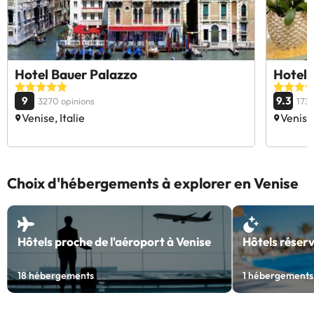
Hotel Bauer Palazzo
Hotel
9
9.3
3270 opinions
1738
Venise, Italie
Venise,
Choix d'hébergements à explorer en Venise
Hôtels proche de l'aéroport à Venise
Hôtels réserv
18
hébergements
1
hébergements