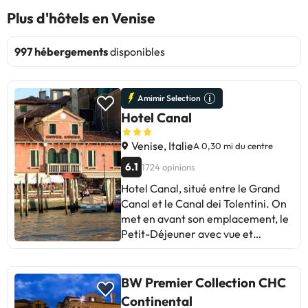
Plus d'hôtels en Venise
997 hébergements
disponibles
Amimir Selection
Hotel Canal
Venise, Italie
A 0,30 mi du centre
6.1
1724 opinions
Hotel Canal, situé entre le Grand
Canal et le Canal dei Tolentini. On
met en avant son emplacement, le
Petit-Déjeuner avec vue et
l’attention du personnel. Certains
clients évoquent la salle de Petit-
Déjeuner extérieure et les
BW Premier Collection CHC
escaliers raides. La vue, la
Continental