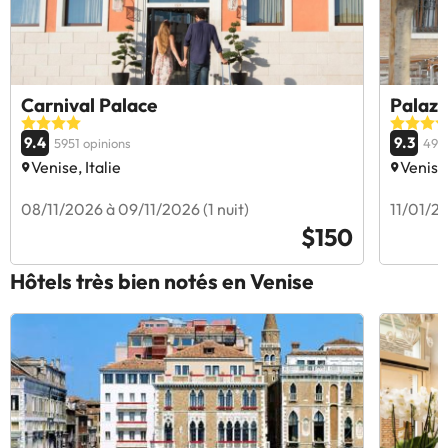
Carnival Palace
Palazz
9.4
9.3
5951 opinions
4913
Venise, Italie
Venise,
08/11/2026 à 09/11/2026 (1 nuit)
11/01/20
$150
Hôtels très bien notés en Venise