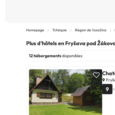
Homepage
Tchéquie
Région de Vysočina
Plus d'hôtels en Fryšava pod Žákov
12 hébergements
disponibles
Chat
Fryš
9
2