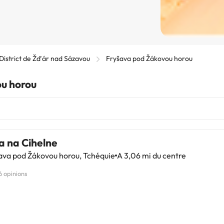
District de Žďár nad Sázavou
Fryšava pod Žákovou horou
ou horou
a na Cihelne
ava pod Žákovou horou, Tchéquie
A 3,06 mi du centre
6 opinions