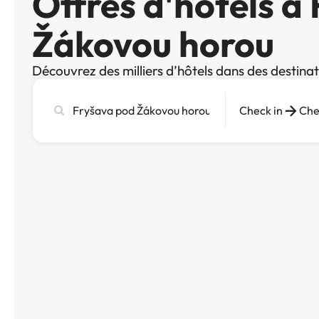
Offres d'hôtels à
Žákovou horou
Découvrez des milliers d’hôtels dans des destina
Recherchez
Check in
Che
une
ville,
un
hôtel
ou
une
destination