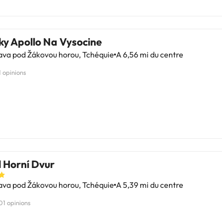
ky Apollo Na Vysocine
ava pod Žákovou horou, Tchéquie
A 6,56 mi du centre
1 opinions
 Horní Dvur
ava pod Žákovou horou, Tchéquie
A 5,39 mi du centre
01 opinions