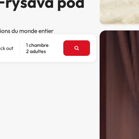
 Fryšava pod
tions du monde entier
1 chambre
ck out
2 adultes