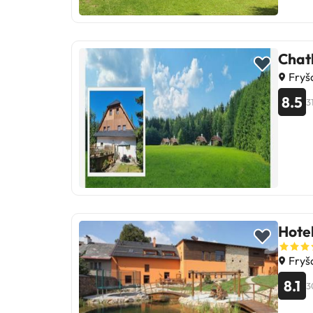
Chat
Fryš
8.5
3
Hotel
Fryš
8.1
3