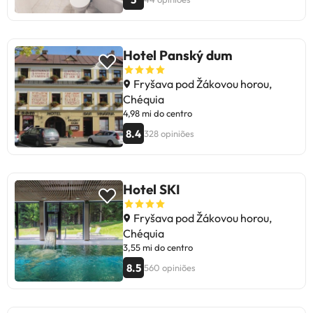
Hotel Panský dum
Fryšava pod Žákovou horou,
Chéquia
4,98 mi do centro
8.4
328 opiniões
Hotel SKI
Fryšava pod Žákovou horou,
Chéquia
3,55 mi do centro
8.5
560 opiniões