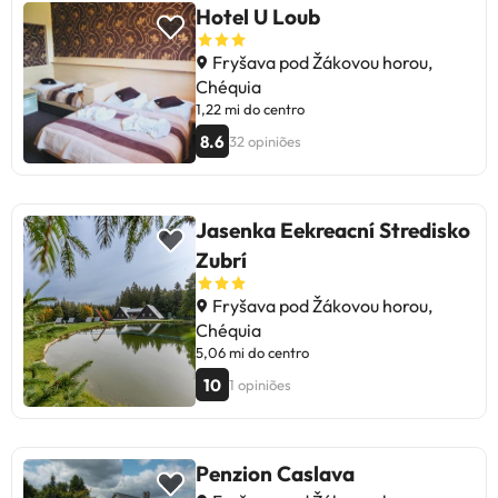
Hotel U Loub
Fryšava pod Žákovou horou,
Chéquia
1,22 mi do centro
8.6
32 opiniões
Jasenka Eekreacní Stredisko
Zubrí
Fryšava pod Žákovou horou,
Chéquia
5,06 mi do centro
10
1 opiniões
Penzion Caslava