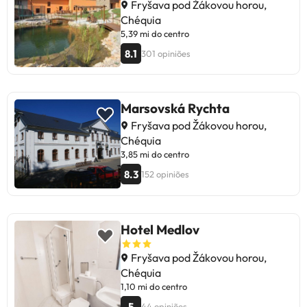
Fryšava pod Žákovou horou,
Chéquia
5,39 mi do centro
8.1
301 opiniões
Marsovská Rychta
Fryšava pod Žákovou horou,
Chéquia
3,85 mi do centro
8.3
152 opiniões
Hotel Medlov
Fryšava pod Žákovou horou,
Chéquia
1,10 mi do centro
5
44 opiniões