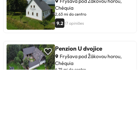
Fryšava pod Žákovou horou,
Chéquia
2,63 mi do centro
9.2
17 opiniões
Penzion U dvojice
Fryšava pod Žákovou horou,
Chéquia
6,75 mi do centro
8.6
50 opiniões
Sykovec Karavan Sykorka
Fryšava pod Žákovou horou,
Chéquia
1,52 mi do centro
Novidades na Amimir