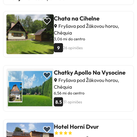
Chata na Cihelne
Fryšava pod Žákovou horou,
Chéquia
3,06 mi do centro
9
26 opiniões
Chatky Apollo Na Vysocine
Fryšava pod Žákovou horou,
Chéquia
6,56 mi do centro
8.5
31 opiniões
Hotel Horní Dvur