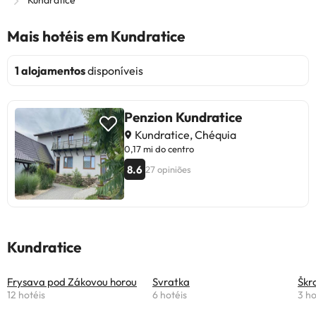
Kundratice
Mais hotéis em Kundratice
1 alojamentos
disponíveis
Penzion Kundratice
Kundratice, Chéquia
0,17 mi do centro
8.6
27 opiniões
Kundratice
Frysava pod Zákovou horou
Svratka
Škr
12 hotéis
6 hotéis
3 ho