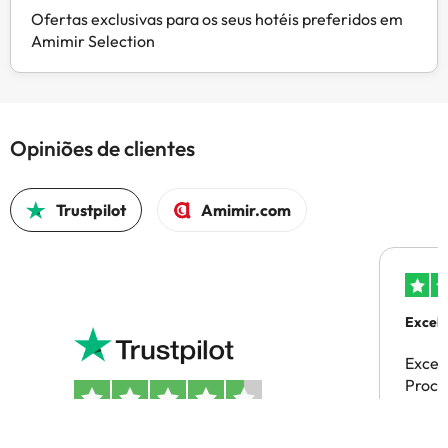
Ofertas exclusivas para os seus hotéis preferidos em
Amimir Selection
Opiniões de clientes
Trustpilot
Amimir.com
Excele
Excel
Proces
4.5 em 5 com base em 1707 avaliações