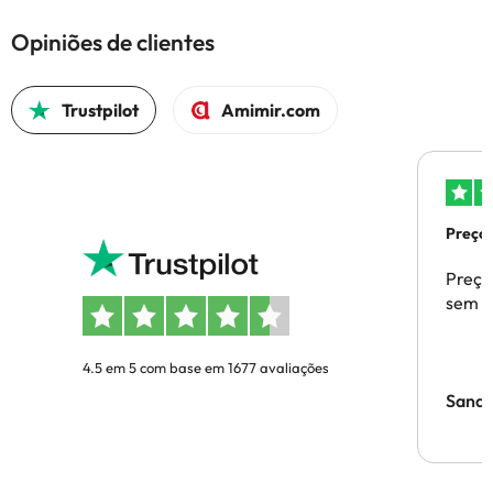
Opiniões de clientes
Trustpilot
Amimir.com
Preços
Preço
sem p
4.5 em 5 com base em 1677 avaliações
Sandr