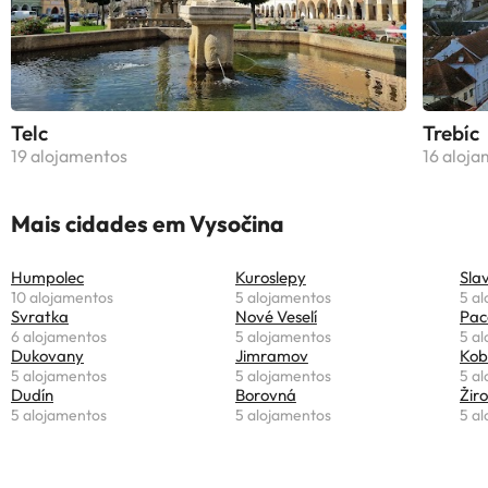
Telc
Trebíc
19 alojamentos
16 aloj
Mais cidades em Vysočina
Humpolec
Kuroslepy
Sla
10 alojamentos
5 alojamentos
5 a
Svratka
Nové Veselí
Pac
6 alojamentos
5 alojamentos
5 a
Dukovany
Jimramov
Kob
5 alojamentos
5 alojamentos
5 a
Dudín
Borovná
Žir
5 alojamentos
5 alojamentos
5 a