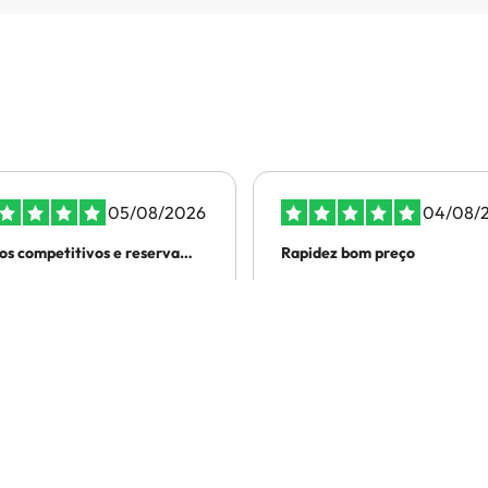
05/08/2026
04/08/
os competitivos e reserva
Rapidez bom preço
tuada…
os competitivos e reserva
Rapidez bom preço
tuada sem problemas.
dra
Sandra P