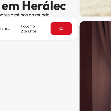
s em Herálec
hores destinos do mundo
1 quarto
Check-out
2 adultos