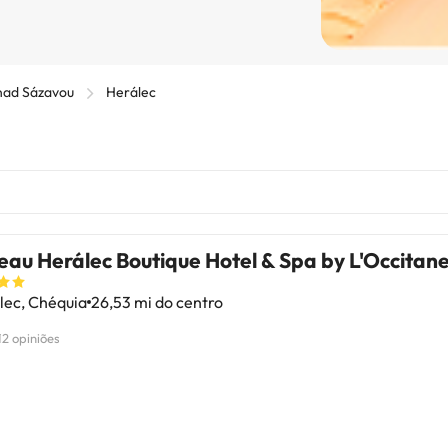
 nad Sázavou
Herálec
au Herálec Boutique Hotel & Spa by L'Occitan
lec, Chéquia
26,53 mi do centro
12 opiniões