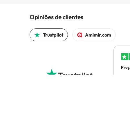
Opiniões de clientes
Trustpilot
Amimir.com
Preç
efe
Preç
efe
4.5 em 5 com base em 1691 avaliações
San