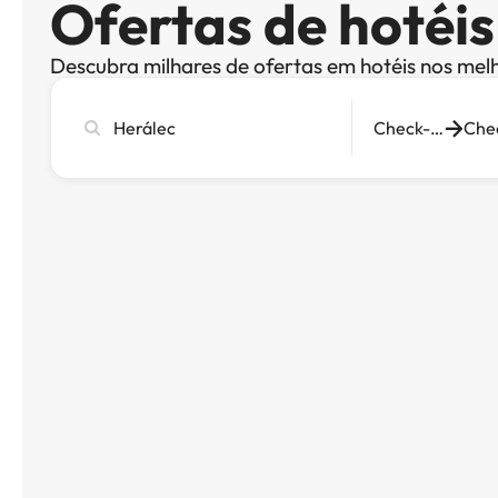
Ofertas de hotéi
Descubra milhares de ofertas em hotéis nos mel
Pesquise
Check-in
cidade,
hotel
ou
destino