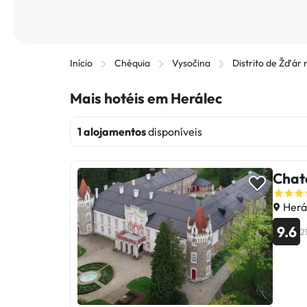
Início
Chéquia
Vysočina
Distrito de Žďár
Mais hotéis em Herálec
1 alojamentos
disponíveis
Chate
Herá
9.6
2