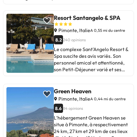
Resort Santangelo & SPA
Pimonte, Italie
A 0,55 mi du centre
8.2
240 opinions
Le complexe Sant'Angelo Resort &
Spa suscite des avis variés. Son
personnel amical et attentionné,
son Petit-Déjeuner varié et ses
belles vues sont mis en avant.
Certains mentionnent le manque
de modernisation dans les
Green Heaven
chambres, les bruits et les détails à
Pimonte, Italie
A 0,44 mi du centre
améliorer dans l'entretien. Idéal
8.6
84 opinions
pour se détendre loin de l'agitation,
avec un potentiel d'amélioration
L’hébergement Green Heaven se
sur certains aspects. Emplacement
situe à Pimonte, à respectivement
pratique pour explorer la côte
24 km, 27 km et 29 km de ces lieux
amalfitaine. En résumé, une option