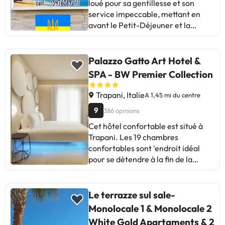
la mer, mais avec certaines
loué pour sa gentillesse et son
améliorations à prévoir. Un endroit
service impeccable, mettant en
agréable pour se détendre et
avant le Petit-Déjeuner et la
profiter de la plage ! Merci pour
propreté des chambres. Certains
votre temps !
clients mentionnent
l'emplacement pratique, bien que
Palazzo Gatto Art Hotel &
d'autres soulignent la distance par
SPA - BW Premier Collection
rapport au centre. Recommandé
pour les séjours courts et les
Trapani, Italie
A 1,45 mi du centre
voyageurs appréciant un accueil
9
386 opinions
chaleureux. Idéal pour explorer
Trapani et Erice!
Cet hôtel confortable est situé à
Trapani. Les 19 chambres
confortables sont 'endroit idéal
pour se détendre à la fin de la
journée. Une connexion Wi-Fi est
disponible dans tout
'établissement. Les clients sont
Le terrazze sul sale-
toujours les bienvenus car cet
Monolocale 1 & Monolocale 2
établissement dispose 'une
White Gold Apartaments & 2