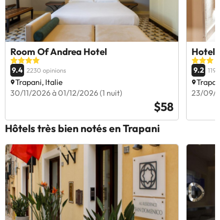
Room Of Andrea Hotel
Hotel 
9.4
9.2
2230 opinions
1194
Trapani, Italie
Trapani
30/11/2026 à 01/12/2026 (1 nuit)
23/09/2
$58
Hôtels très bien notés en Trapani