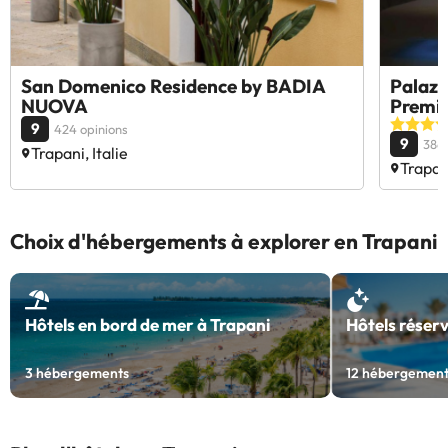
San Domenico Residence by BADIA
Palazz
NUOVA
Premie
9
424 opinions
9
386 
Trapani, Italie
Trapani
Choix d'hébergements à explorer en Trapani
Hôtels en bord de mer à Trapani
Hôtels réserv
3
hébergements
12
hébergement