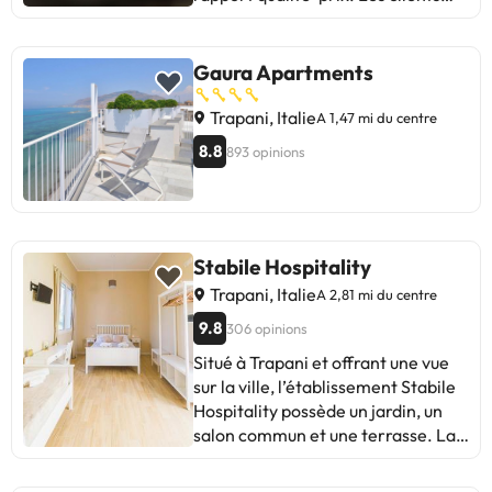
soulignent sa propreté, son confort
îles environnantes. Idéal pour ceux
et son bon service. Certains
qui recherchent le confort et
mentionnent des chambres petites
l'hospitalité dans un cadre
Gaura Apartments
et un petit déjeuner simple comme
historique et pittoresque.
des domaines à améliorer. En
Trapani, Italie
A 1,47 mi du centre
général, c'est idéal pour ceux qui
8.8
893 opinions
recherchent la tranquillité et la
proximité des points d'intérêt. Une
excellente option à Trapani !
Stabile Hospitality
Trapani, Italie
A 2,81 mi du centre
9.8
306 opinions
Situé à Trapani et offrant une vue
sur la ville, l’établissement Stabile
Hospitality possède un jardin, un
salon commun et une terrasse. La
connexion Wi-Fi et le parking privé
sont tous deux accessibles