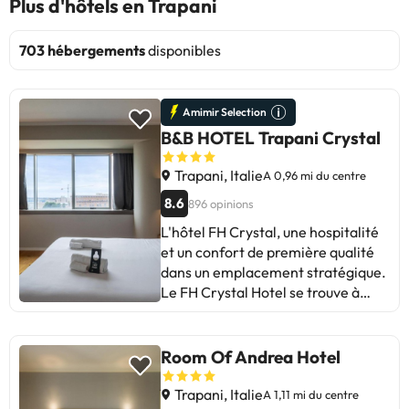
Plus d'hôtels en Trapani
703 hébergements
disponibles
Amimir Selection
B&B HOTEL Trapani Crystal
Trapani, Italie
A 0,96 mi du centre
8.6
896 opinions
L'hôtel FH Crystal, une hospitalité
et un confort de première qualité
dans un emplacement stratégique.
Le FH Crystal Hotel se trouve à
quelques pas du centre de Trapani
et de son port, où vous pourrez
prendre un ferry qui vous
Room Of Andrea Hotel
emmènera aux îles Egadi en
seulement vingt minutes. Il s'agit
Trapani, Italie
A 1,11 mi du centre