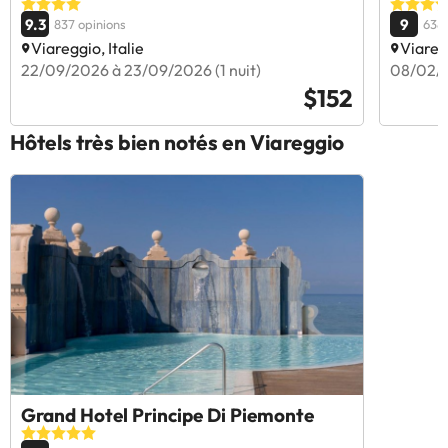
9.3
9
837 opinions
638 
Viareggio, Italie
Viaregg
22/09/2026 à 23/09/2026 (1 nuit)
08/02/2
$152
Hôtels très bien notés en Viareggio
Grand Hotel Principe Di Piemonte