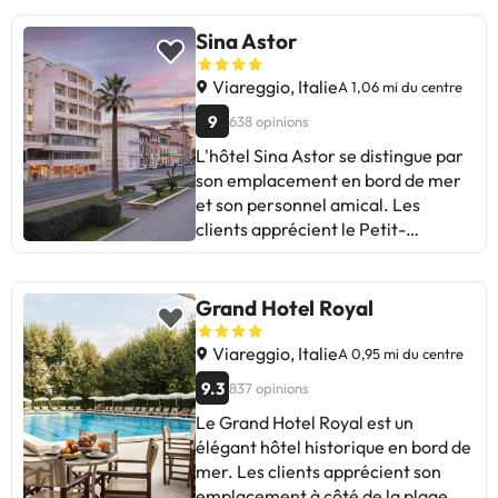
c'est un hôtel idéal pour ceux qui
profiter de Viareggio.
recherchent confort et bon
Sina Astor
service. Bon voyage!
Viareggio, Italie
A 1,06 mi du centre
9
638 opinions
L'hôtel Sina Astor se distingue par
son emplacement en bord de mer
et son personnel amical. Les
clients apprécient le Petit-
Déjeuner, le service et la propreté.
Certains mentionnent la lenteur à
l'enregistrement, le bruit de la rue
Grand Hotel Royal
et des améliorations à apporter au
Petit-Déjeuner. Dans l'ensemble,
Viareggio, Italie
A 0,95 mi du centre
c'est l'endroit idéal pour profiter de
9.3
837 opinions
la vue sur la mer et se détendre.
Le Grand Hotel Royal est un
Parfait pour les amateurs de soleil
élégant hôtel historique en bord de
et de plage !
mer. Les clients apprécient son
emplacement à côté de la plage,