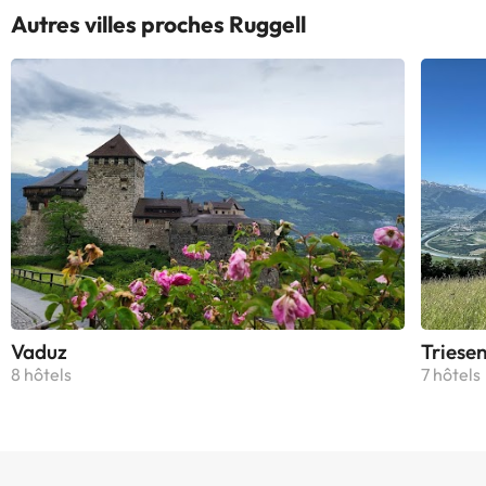
Autres villes proches Ruggell
Vaduz
Triese
8 hôtels
7 hôtels