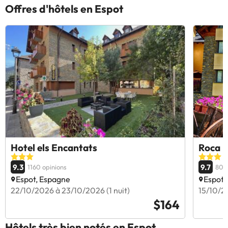
Offres d'hôtels en Espot
Hotel els Encantats
Roca B
9.3
9.7
1160 opinions
807 
Espot, Espagne
Espot,
22/10/2026 à 23/10/2026 (1 nuit)
15/10/20
$164
Hôtels très bien notés en Espot