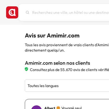
Recherchez
une
ville,
un
hôtel
Avis sur Amimir.com
ou
une
Tous les avis proviennent de vrais clients d'Amim
destination
directement quelqu'un.
Amimir.com selon nos clients
Consultez plus de 55.670 avis de clients vérif