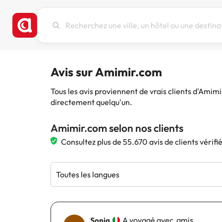
Recherchez
une
ville,
un
hôtel
Avis sur Amimir.com
ou
une
Tous les avis proviennent de vrais clients d'Amim
destination
directement quelqu'un.
Amimir.com selon nos clients
Consultez plus de 55.670 avis de clients vérif