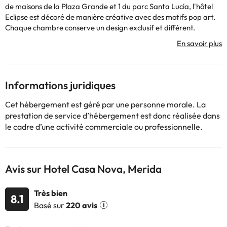
de maisons de la Plaza Grande et 1 du parc Santa Lucía, l'hôtel
Eclipse est décoré de manière créative avec des motifs pop art.
Chaque chambre conserve un design exclusif et différent.
L'excellence de nos services continue d'être la raison pour laquelle
nos clients nous préfèrent à d'autres options. L'hôtel propose des
chambres dotées de tout le confort pour les goûts les plus
exigeants et d'une décoration design exclusive qui maintient une
approche distinctive et individuelle dans chaque chambre. Notre
Informations juridiques
personnel hautement qualifié peut satisfaire les goûts et les
besoins les plus variés, que vous nous rendiez visite pour offres ou
Cet hébergement est géré par une personne morale. La
pour vos vacances. Attention : le parking est temporairement
prestation de service d’hébergement est donc réalisée dans
fermé jusqu'au 31 août.
le cadre d’une activité commerciale ou professionnelle.
Avis sur Hotel Casa Nova, Merida
Certains des services indiqués peuvent être payants. Vous
pouvez consulter les tarifs directement auprès de
l’établissement. Toutes les informations figurant sur cette fiche
Très bien
8.1
sont susceptibles d’être modifiées par l’hébergement. Si vous
Basé sur
220 avis
avez des questions, contactez-nous.