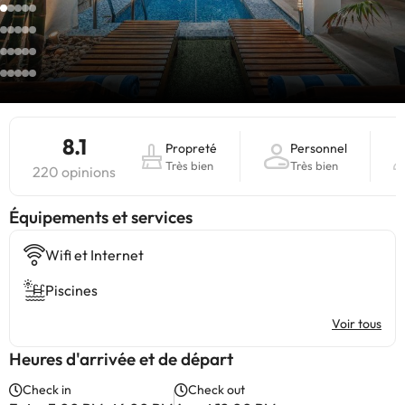
8.1
Propreté
Personnel
Très bien
Très bien
220 opinions
​Équipements et services
Wifi et Internet
Piscines
Voir tous
Heures d'arrivée et de départ
Check in
Check out