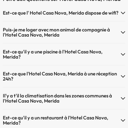
Est-ce que l' Hotel Casa Nova, Merida dispose de wifi?
Le Hotel Casa Nova, Merida dispose du Wifi.
Puis-je me loger avec mon animal de compagnie à
l'Hotel Casa Nova, Merida
À l'hôtel Hotel Casa Nova, Merida les animaux de compagnie ne sont
Est-ce qu'il y a une piscine à l'Hotel Casa Nova,
pas admis.
Merida?
Oui, l'@@ à une piscine (ce service peut être payant). Ici vous avez
Est-ce que l'Hotel Casa Nova, Merida à une réception
plus d'info sur la piscine et d'autres installations.
24h?
Piscine extérieure (saison d'été)
L'Hotel Casa Nova, Merida dispose de récepction 24h
Piscine extérieure (toute la saison)
Il'y a t'il la climatisation dans les zones communes à
l'Hotel Casa Nova, Merida
Oui, il y à la climatisation aux zone communes de l'Hotel Casa Nova,
Est-ce qu'il y a un restaurant à l'Hotel Casa Nova,
Merida
Merida?