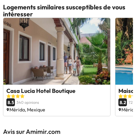
Logements similaires susceptibles de vous
intéresser
Casa Lucia Hotel Boutique
Maiso
8.5
8.2
340 opinions
723 
Mérida, Mexique
Mérida
Avis sur Amimir.com