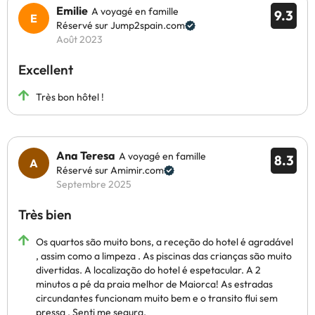
Emilie
A voyagé en famille
9.3
Réservé sur Jump2spain.com
Août 2023
Excellent
Très bon hôtel !
Ana Teresa
A voyagé en famille
8.3
Réservé sur Amimir.com
Septembre 2025
Très bien
Os quartos são muito bons, a receção do hotel é agradável
, assim como a limpeza . As piscinas das crianças são muito
divertidas. A localização do hotel é espetacular. A 2
minutos a pé da praia melhor de Maiorca! As estradas
circundantes funcionam muito bem e o transito flui sem
pressa . Senti me segura.