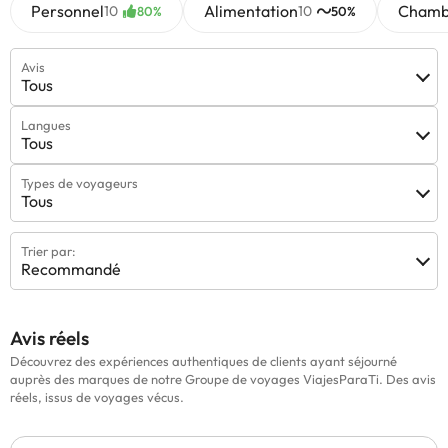
Personnel
Alimentation
Chamb
10
10
80%
50%
Avis
Tous
Langues
Tous
Types de voyageurs
Tous
Trier par:
Recommandé
Avis réels
Découvrez des expériences authentiques de clients ayant séjourné
auprès des marques de notre Groupe de voyages ViajesParaTi. Des avis
réels, issus de voyages vécus.