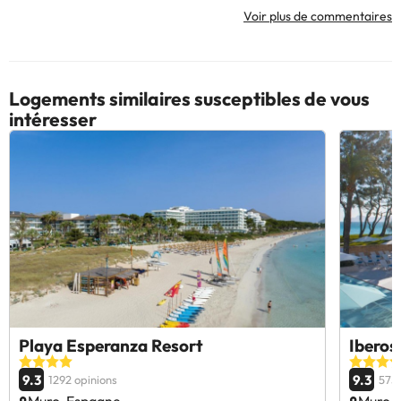
Voir plus de commentaires
Logements similaires susceptibles de vous
intéresser
Playa Esperanza Resort
Iberos
9.3
9.3
1292 opinions
575 