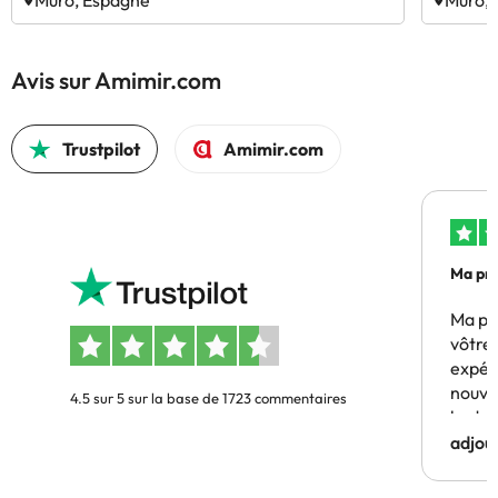
Muro, Espagne
Muro,
Avis sur Amimir.com
Trustpilot
Amimir.com
Ma pre
Ma pr
vôtre 
expér
nouve
4.5 sur 5 sur la base de 1723 commentaires
budge
adjou