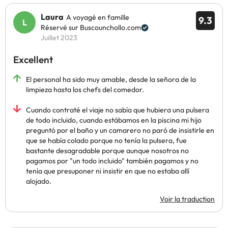
Laura
A voyagé en famille
9.3
Réservé sur Buscounchollo.com
Juillet 2023
Excellent
El personal ha sido muy amable, desde la señora de la
limpieza hasta los chefs del comedor.
Cuando contraté el viaje no sabía que hubiera una pulsera
de todo incluido, cuando estábamos en la piscina mi hijo
preguntó por el baño y un camarero no paró de insistirle en
que se había colado porque no tenía la pulsera, fue
bastante desagradable porque aunque nosotros no
pagamos por "un todo incluido" también pagamos y no
tenía que presuponer ni insistir en que no estaba allí
alojado.
Voir la traduction