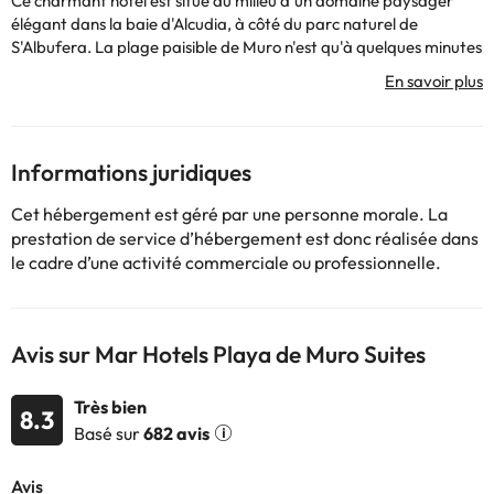
Ce charmant hôtel est situé au milieu d'un domaine paysager
élégant dans la baie d'Alcudia, à côté du parc naturel de
S'Albufera. La plage paisible de Muro n'est qu'à quelques minutes
de marche. Des boutiques, des restaurants et des installations de
divertissement et de loisirs se trouvent à seulement 500 mètres.
Un arrêt de transport public se trouve en face de l'hôtel.
L'hôtel dispose d'une variété de services pour rendre votre séjour
confortable : une réception ouverte 24 heures sur 24 pour que
Informations juridiques
vous puissiez être assisté à tout moment, un délicieux service de
petit déjeuner, de déjeuner et de dîner, un parking extérieur
Cet hébergement est géré par une personne morale. La
gratuit, des divertissements pour les enfants et les adultes et
prestation de service d’hébergement est donc réalisée dans
vous pouvez également profiter de sa piscine extérieure.
le cadre d’une activité commerciale ou professionnelle.
Les chambres disposent d'une télévision, de la climatisation, d'un
coffre-fort (payant) et d'une salle de bains complète avec
douche et équipements.
N'attendez plus pour profiter de vacances uniques !
Avis sur Mar Hotels Playa de Muro Suites
Très bien
8.3
Basé sur
682 avis
Certains des services indiqués peuvent être payants. Vous
pouvez consulter les tarifs directement auprès de