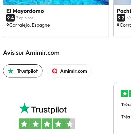
El Mayordomo
Pachi 
9.4
9.2
7 opinions
69 o
Corralejo, Espagne
Corral
Avis sur Amimir.com
Trustpilot
Amimir.com
Très s
Très 