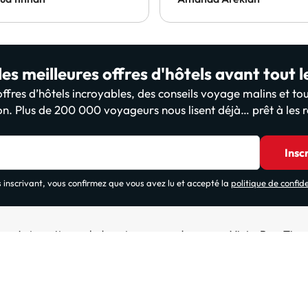
et.
es meilleures offres d'hôtels avant tout 
fres d’hôtels incroyables, des conseils voyage malins et tou
on. Plus de 200 000 voyageurs nous lisent déjà… prêt à les r
Insc
 inscrivant, vous confirmez que vous avez lu et accepté la
politique de confide
Autres sites web de notre groupe de voyage ViajesParaTi