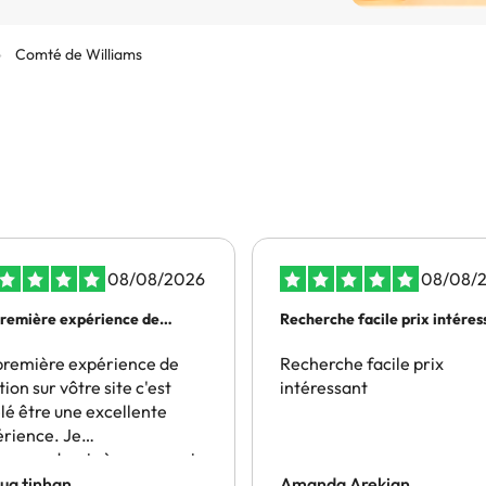
Comté de Williams
08/08/2026
08/08/
remière expérience de
Recherche facile prix int
tion sur…
première expérience de
Recherche facile prix
tion sur vôtre site c'est
intéressant
lé être une excellente
rience. Je
ommanderais à nouveau si
prix correspondent à mon
ua tinhan
Amanda Arekian