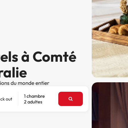
tels à Comté
ralie
tions du monde entier
1 chambre
ck out
2 adultes