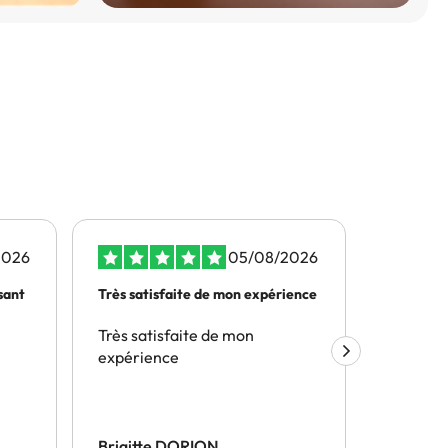
2026
05/08/2026
éressant
Très satisfaite de mon expérience
Tres bon 
Très satisfaite de mon
Rapide e
expérience
Brigitte DORION
CARTON