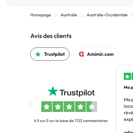
Homepage
Australie
Australie-Occidentale
Avis des clients
Trustpilot
Amimir.com
Ma p
loca
Ma 
loca
révé
expé
4.5 sur 5 sur la base de 1723 commentaires
rec
les 
adjo