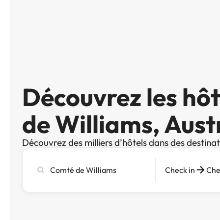
Découvrez les hô
de Williams, Aust
Découvrez des milliers d’hôtels dans des destina
Recherchez
Check in
Che
une
ville,
un
hôtel
ou