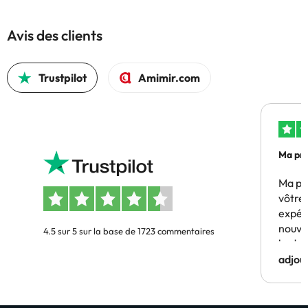
Avis des clients
Trustpilot
Amimir.com
Ma pre
Ma pr
vôtre 
expér
nouve
4.5 sur 5 sur la base de 1723 commentaires
budge
adjou