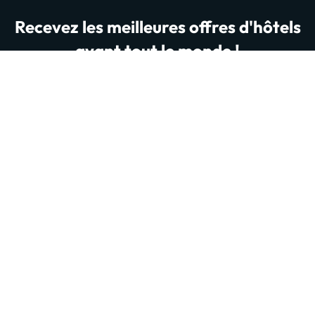
Recevez les meilleures offres d'hôtels
avant tout le monde !
Soyez parmi les premiers à découvrir des offres
d’hôtels incroyables, des conseils voyage malins et
toutes les nouveautés de notre site et de notre
application. Plus de 200 000 voyageurs nous lisent
déjà… prêt à les rejoindre ?
Entrer votre Email
Inscris-toi dès maintenant
En vous inscrivant, vous confirmez que vous avez lu et accepté la
politique de confidentialité
Autres sites web de notre groupe de voyage