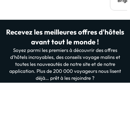
Brigi
Recevez les meilleures offres d'hôtels
avant tout le monde !
Soyez parmi les premiers à découvrir des offres
d’hôtels incroyables, des conseils voyage malins et
toutes les nouveautés de notre site et de notre
application. Plus de 200 000 voyageurs nous lisent
déjà… prêt à les rejoindre ?
Entrer votre Email
Inscris-toi dès maintenant
En vous inscrivant, vous confirmez que vous avez lu et accepté la
politique de confidentialité