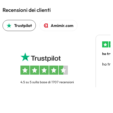
Recensioni dei clienti
Trustpilot
Amimir.com
ho trv
affidab
ho tro
4.5 su 5 sulla base di 1707 recensioni
Lucia