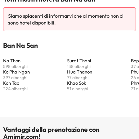
Siamo spiacenti di informarvi che al momento non ci
sono hotel disponibili.
Ban Na San
Na Thon
Surat Thani
Bop
598 alberghi
138 alberghi
37 a
Ko Pha Ngan
Hua Thanon
Phu
397 alberghi
77 alberghi
26 a
Koh Tao
Khao Sok
Phr
224 alberghi
51 alberghi
21 a
Vantaggi della prenotazione con
Amimir.com!