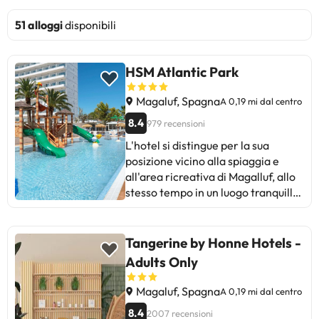
51 alloggi
disponibili
HSM Atlantic Park
Magaluf, Spagna
A 0,19 mi dal centro
8.4
979 recensioni
L'hotel si distingue per la sua
posizione vicino alla spiaggia e
all'area ricreativa di Magalluf, allo
stesso tempo in un luogo tranquillo
senza il rumore della famosa vita
notturna della zona. Offre strutture
e servizi di alta qualità. L'hotel
Tangerine by Honne Hotels -
offre camere spaziose che godono
Adults Only
di decorazioni e colori molto
eleganti. Spaziose e accoglienti
Magaluf, Spagna
A 0,19 mi dal centro
aree comuni su sedia a rotelle per
8.4
2007 recensioni
minusválidos.El hotel è