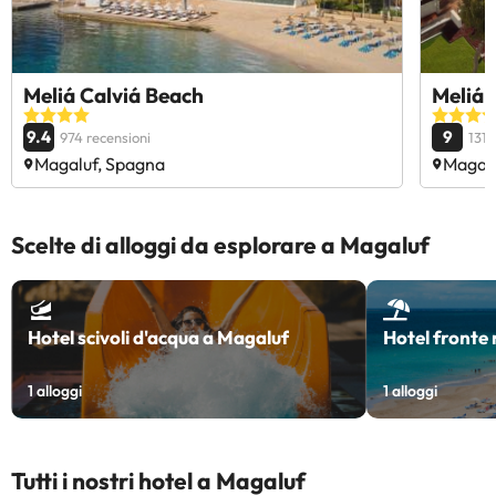
Meliá Calviá Beach
Meliá 
9.4
9
974 recensioni
1311
Magaluf, Spagna
Magalu
Scelte di alloggi da esplorare a Magaluf
Hotel scivoli d'acqua a Magaluf
Hotel fronte
1
alloggi
1
alloggi
Tutti i nostri hotel a Magaluf