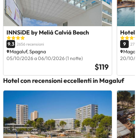
INNSiDE by Meliá Calviá Beach
Hotel 
9.3
9
2656 recensioni
2779
Magaluf, Spagna
Magalu
05/10/2026 a 06/10/2026 (1 notte)
20/10/2
$119
Hotel con recensioni eccellenti in Magaluf