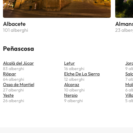
Albacete
Alman
101 alberghi
23 alber
Peñascosa
Alcalá del Júcar
Letur
Jor
83 alberghi
16 alberghi
9 al
Riópar
Elche De La Sierra
Sal
64 alberghi
12 alberghi
7 al
Ossa de Montiel
Alcaraz
Mol
27 alberghi
10 alberghi
6 al
Yeste
Nerpio
Vil
26 alberghi
9 alberghi
5 al