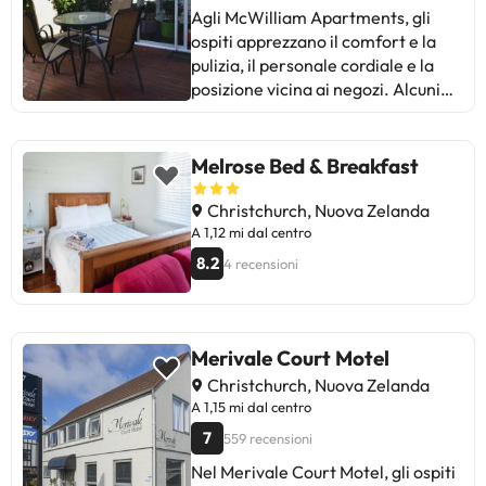
Agli McWilliam Apartments, gli
ospiti apprezzano il comfort e la
pulizia, il personale cordiale e la
posizione vicina ai negozi. Alcuni
commenti menzionano problemi
con il rumore delle porte e il
parcheggio. Tuttavia, la maggior
Melrose Bed & Breakfast
parte sottolinea la pulizia, il
comfort delle camere e la
Christchurch, Nuova Zelanda
gentilezza del personale. Ideale
A 1,12 mi dal centro
per soggiorni brevi e viaggiatori
8.2
4 recensioni
che cercano un buon equilibrio tra
qualità e prezzo. Una scelta da
prendere in considerazione a
Christchurch!
Merivale Court Motel
Christchurch, Nuova Zelanda
A 1,15 mi dal centro
7
559 recensioni
Nel Merivale Court Motel, gli ospiti