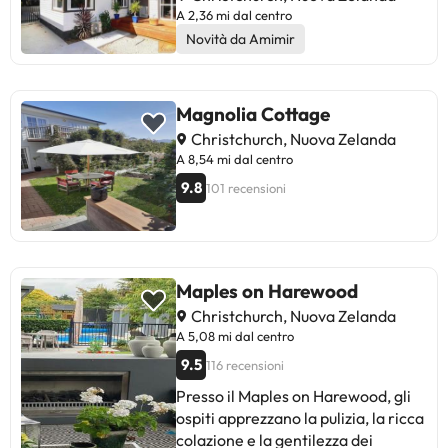
A 2,36 mi dal centro
Novità da Amimir
Magnolia Cottage
Christchurch, Nuova Zelanda
A 8,54 mi dal centro
9.8
101 recensioni
Maples on Harewood
Christchurch, Nuova Zelanda
A 5,08 mi dal centro
9.5
116 recensioni
Presso il Maples on Harewood, gli
ospiti apprezzano la pulizia, la ricca
colazione e la gentilezza dei