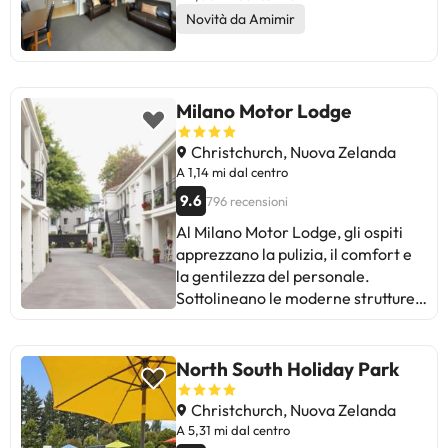
camere. In generale, è un luogo
Novità da Amimir
storico, accogliente e conveniente
per esplorare Christchurch. Ideale
per coloro che cercano ospitalità
autentica e comfort moderni.
Milano Motor Lodge
Christchurch, Nuova Zelanda
A 1,14 mi dal centro
9.6
796 recensioni
Al Milano Motor Lodge, gli ospiti
apprezzano la pulizia, il comfort e
la gentilezza del personale.
Sottolineano le moderne strutture e
i dettagli extra come gli snack.
Alcuni menzionano problemi con il
controllo dell'aria condizionata e la
North South Holiday Park
mancanza di informazioni su
Netflix. Tuttavia, la posizione
Christchurch, Nuova Zelanda
comoda e il trattamento cordiale
A 5,31 mi dal centro