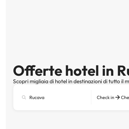
Offerte hotel in 
Scopri migliaia di hotel in destinazioni di tutto il
Cerca
Check in
Che
città,
hotel
o
destinazione