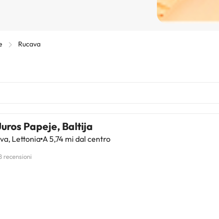
e
Rucava
Juros Papeje, Baltija
a, Lettonia
A 5,74 mi dal centro
8 recensioni