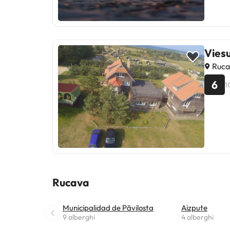
Vies
Rucav
6
1
Rucava
Municipalidad de Pāvilosta
Aizpute
9 alberghi
4 alberghi