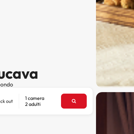
Rucava
 mondo
1 camera
ck out
2 adulti