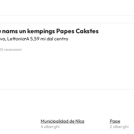
u nams un kempings Papes Cakstes
a, Lettonia
A 5,59 mi dal centro
05 recensioni
Municipalidad de Nīca
Pape
4 alberghi
2 alberghi