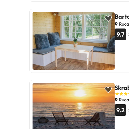
Bart
Rucav
9.7
1
Skrab
Rucav
9.2
1