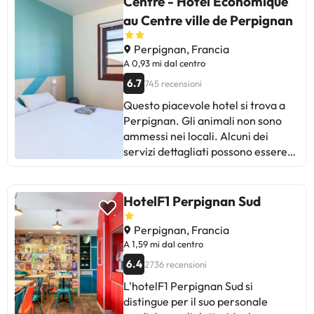
Centre - Hôtel Economique
limitazioni alla colazione.
au Centre ville de Perpignan
Nonostante ciò, la maggior parte
apprezza la qualità del servizio,
Perpignan, Francia
l'insonorizzazione e il comfort delle
A 0,93 mi dal centro
camere. Perfetto per chi viaggia o
6.7
745 recensioni
è in viaggio per lavoro. Offre
un'esperienza gradevole, anche se
Questo piacevole hotel si trova a
con margini di miglioramento per
Perpignan. Gli animali non sono
quanto riguarda la varietà della
ammessi nei locali. Alcuni dei
colazione e il rumore dell'aria
servizi dettagliati possono essere
condizionata.
pagati. Puoi controllare le loro
tariffe direttamente presso lo
stabilimento. La struttura ricettiva
HotelF1 Perpignan Sud
può modificare il modo in cui offre il
proprio servizio di ristorazione in
Perpignan, Francia
base alle esigenze. Queste
A 1,59 mi dal centro
informazioni sono soggette a
6.4
2736 recensioni
modifiche da parte della struttura
L'hotelF1 Perpignan Sud si
ricettiva.
distingue per il suo personale