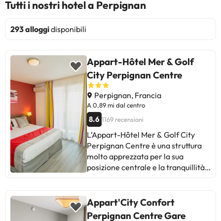
Tutti i nostri hotel a Perpignan
293 alloggi
disponibili
Appart-Hôtel Mer & Golf
City Perpignan Centre
Perpignan, Francia
A 0,89 mi dal centro
8.6
1169 recensioni
L’Appart-Hôtel Mer & Golf City
Perpignan Centre è una struttura
molto apprezzata per la sua
posizione centrale e la tranquillità.
Gli ospiti elogiano la comodità
delle camere, la gentilezza del
personale e la vicinanza a bar e
Appart'City Confort
ristoranti. Alcuni menzionano
Perpignan Centre Gare