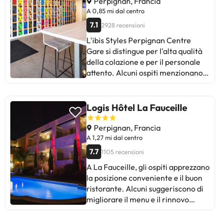
Perpignan, Francia
sui materassi duri e sulle camere
A 0,85 mi dal centro
piccole, la maggior parte degli
7.1
2928 recensioni
ospiti ha trascorso un soggiorno
L'ibis Styles Perpignan Centre
piacevole e funzionale. Ideale per
Gare si distingue per l'alta qualità
viaggi d'affari o di piacere, con
della colazione e per il personale
parcheggio e Wi-Fi gratuito. Nel
attento. Alcuni ospiti menzionano
complesso, un hotel pratico e
la mancanza di parcheggio e i
confortevole, anche se con dettagli
problemi organizzativi della
da migliorare per alcuni
colazione. Nel complesso, vengono
viaggiatori. Una buona scelta a
Logis Hôtel La Fauceille
elogiati il comfort delle camere, la
Perpignan!
pulizia e la posizione strategica.
Perpignan, Francia
Ideale per i viaggiatori che
A 1,27 mi dal centro
apprezzano un buon servizio e un
7.7
1105 recensioni
buon rapporto qualità-prezzo.
A La Fauceille, gli ospiti apprezzano
la posizione conveniente e il buon
ristorante. Alcuni suggeriscono di
migliorare il menu e il rinnovo
dell'hotel. Sottolineano la