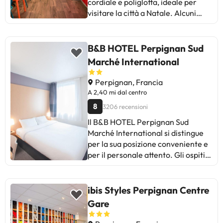
cordiale e poliglotta, ideale per
visitare la città a Natale. Alcuni
ospiti apprezzano il buon rapporto
qualità-prezzo e la pulizia delle
camere. Tra le critiche ricorrenti, si
B&B HOTEL Perpignan Sud
menzionano problemi con le
Marché International
prenotazioni, camere piccole e
bagni in comune. Anche se per una
Perpignan, Francia
notte di passaggio senza pretese
A 2,40 mi dal centro
svolge la sua funzione, la mancanza
8
3206 recensioni
di servizi come asciugamani
Il B&B HOTEL Perpignan Sud
gratuiti o bagni privati può risultare
Marché International si distingue
scomoda. In sintesi, è un'opzione
per la sua posizione conveniente e
economica e pratica per i
per il personale attento. Gli ospiti
viaggiatori che cercano riposo e
apprezzano il comfort delle
vogliono continuare il viaggio in
camere e l'efficienza del servizio.
auto.
Alcuni menzionano la mancanza di
ibis Styles Perpignan Centre
varietà nella colazione e l'orario di
Gare
check-in tardivo come aree da
migliorare. Nonostante i commenti