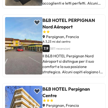
accoglienti e letti perfetti. Alcuni
posizionato.
ospiti suggeriscono di aggiungere
un frigorifero e migliorare i cuscini.
Il personale riceve elogi per la sua
B&B HOTEL PERPIGNAN
gentilezza, anche se a volte si
Nord Aéroport
menziona la mancanza di
informazioni. Buon rapporto
Perpignan, Francia
qualità-prezzo, con parcheggio
A 3,23 mi dal centro
gratuito e posizione pratica. Alcune
7.9
3811 recensioni
critiche evidenziano lenzuola
Il B&B HOTEL Perpignan Nord
sporche e rumore. Ideale per
Aéroport si distingue per il suo
riposarsi durante lunghi viaggi, con
comfort e la sua posizione
una colazione abbondante. In
strategica. Alcuni ospiti elogiano la
sintesi, un hotel comodo e
pulizia e la cortesia del personale.
funzionale, perfetto per soste
Tuttavia, si segnalano aspetti da
durante il viaggio.
migliorare, come la mancanza di un
B&B HOTEL Perpignan
ascensore e problemi con il Wi-Fi.
Centre
Nonostante alcune critiche
specifiche, nel complesso è un
Perpignan, Francia