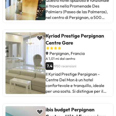
Questo hotel spazioso e funzionale
perfetto per una sosta veloce lungo
si trova nella Promenade Des
il tuo percorso!
Palmiers (Paseo de las Palmeras),
nel centro di Perpignan, a 500
metri dal centro congressi ed
esposizioni. Si trova a 2 km da
negozi e musei e 20 minuti di auto
Kyriad Prestige Perpignan
dalla spiaggia di Canet-en-
Centre Gare
Roussillon. L'hotel dispone di bar,
sauna, palestra, 3 sale riunioni e
Perpignan, Francia
connessione Wi-Fi gratuita. Da
A 1,01 mi dal centro
parte loro, le camere sono dotate
7.4
1950 recensioni
di tutti i comfort necessari per un
Il Kyriad Prestige Perpignan -
piacevole soggiorno.
Centre Del Mon è un hotel
confortevole e tranquillo, ideale
per una sosta. Si distingue per il
personale cordiale, le strutture ben
curate e il comodo parcheggio.
Alcuni ospiti segnalano il rumore
ibis budget Perpignan
dell'aria condizionata e le