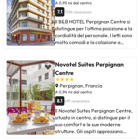
hotel accettabile per soggiorni
A 0,93 mi dal centro
brevi. Ideale per i viaggiatori che
7.1
1596 recensioni
cercano una soluzione semplice e
Il B&B HOTEL Perpignan Centre si
pratica. Il rapporto qualità-prezzo
distingue per l'ottima posizione e la
è adeguato, ma è consigliabile
cordialità del personale. I letti sono
valutare dettagli come il comfort
molto comodi e la colazione a
delle strutture e i servizi di base.
buffet è varia. Alcuni ospiti
segnalano lavori in corso e
problemi come la mancanza di un
Novotel Suites Perpignan
ascensore, il rumore e la
Centre
manutenzione. Nonostante ciò, la
maggior parte degli ospiti valuta
Perpignan, Francia
positivamente l'esperienza. Ideale
A 0,94 mi dal centro
per chi cerca comfort e un buon
8.1
491 recensioni
servizio nel centro della città, vieni
Il Novotel Suites Perpignan Centre,
a scoprirlo!
situato in centro, si distingue per il
suo comfort e le sue moderne
strutture. Gli ospiti apprezzano
positivamente la colazione, la