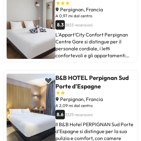
camere piccole e la necessità di
migliorare la colazione, ma nel
Perpignan, Francia
complesso è l’ideale per un
A 0,97 mi dal centro
soggiorno economico e comodo a
8.3
3833 recensioni
Perpignan.
L'Appart'City Confort Perpignan
Centre Gare si distingue per il
personale cordiale, i letti
confortevoli e gli appartamenti
ben attrezzati. Alcuni ospiti
segnalano la mancanza di pulizia e
il tempo che manca al cambio della
B&B HOTEL Perpignan Sud
biancheria. Nonostante alcune
Porte d'Espagne
aree di miglioramento, la maggior
parte apprezza il comfort, la pulizia
Perpignan, Francia
e la posizione vicino alla stazione
A 2,09 mi dal centro
ferroviaria. Ideale per soggiorni
8.6
3329 recensioni
brevi e per i viaggiatori che
Il B&B Hotel PERPIGNAN Sud Porte
apprezzano l'indipendenza del loro
d'Espagne si distingue per la sua
alloggio. Una buona scelta se
pulizia e comfort, con camere
cerchi un posto funzionale e ben