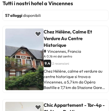
Tutti i nostri hotel a Vincennes
57 alloggi
disponibili
Chez Hélène, Calme Et
Verdure Au Centre
Historique
Vincennes, Francia
A 0,16 mi dal centro
9.4
12 recensioni
Chez Hélène, calme et verdure au
centre historique si trova a
Vincennes, a 5,7 km da Opéra
Bastille e 7,7 km da Stazione Gare
de Lyon. Propone la vista sulla città
e il WiFi gratuito. Tutti gli alloggi
includono una terrazza con vista sul
Chic Appartement - 1br-4p -
giardino, una cucina con frigorifero