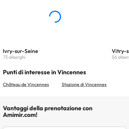
Parigi Orly si trova a 18 km dalla
struttura.La struttura non è
disponibile per feste di addio al
nubilato/celibato o simili. Struttura
gestita da un host privato
Ivry-sur-Seine
Vitry-
73 alberghi
56 alber
Punti di interesse in Vincennes
Château de Vincennes
Stazione di Vincennes
Vantaggi della prenotazione con
Amimir.com!