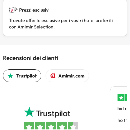
Prezzi esclusivi
Trovate offerte esclusive per i vostri hotel preferiti
con Amimir Selection.
Recensioni dei clienti
Trustpilot
Amimir.com
ho trv
affidab
ho tro