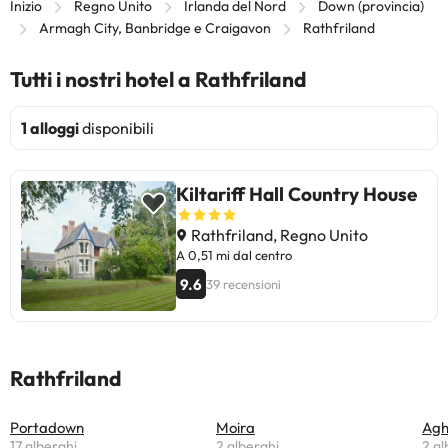
Inizio
Regno Unito
Irlanda del Nord
Down (provincia)
Armagh City, Banbridge e Craigavon
Rathfriland
Tutti i nostri hotel a Rathfriland
1 alloggi
disponibili
Kiltariff Hall Country House
Rathfriland, Regno Unito
A 0,51 mi dal centro
9.6
39 recensioni
Rathfriland
Portadown
Moira
Agh
17 alberghi
2 alberghi
2 al