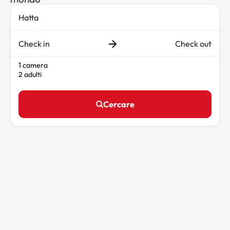
Check in
Check out
1 camera
2 adulti
Cercare