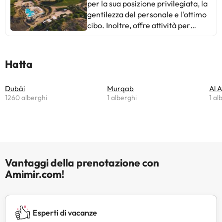
per la sua posizione privilegiata, la
gentilezza del personale e l'ottimo
cibo. Inoltre, offre attività per
bambini e un'atmosfera tranquilla.
Alcuni ospiti suggeriscono di
migliorare la pulizia dei tavoli
Hatta
all'aperto e rinnovare alcune aree
dell'hotel. In generale, è un luogo
Dubái
Murqab
Al A
ideale per fuggire dalla città e
1260 alberghi
1 alberghi
1 al
godersi la natura. Perfetto per
famiglie e viaggiatori in cerca di
pace e comfort.
Vantaggi della prenotazione con
Amimir.com!
Esperti di vacanze