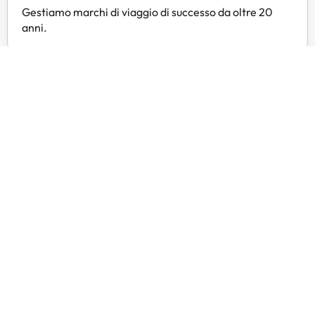
Gestiamo marchi di viaggio di successo da oltre 20
anni.
Servizio clienti 24 ore su 24
Contattateci in qualsiasi momento, per qualsiasi
necessità.
Prezzi esclusivi
Trovate offerte esclusive per i vostri hotel preferiti
con Amimir Selection.
Recensioni dei clienti