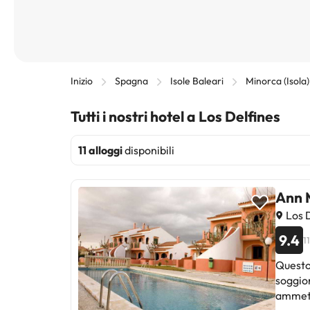
Inizio
Spagna
Isole Baleari
Minorca (Isola)
Tutti i nostri hotel a Los Delfines
11 alloggi
disponibili
Ann 
Los D
9.4
1
Questo
soggior
ammett