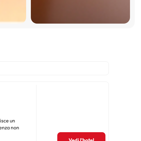
isce un
denza non
Vedi l'hotel