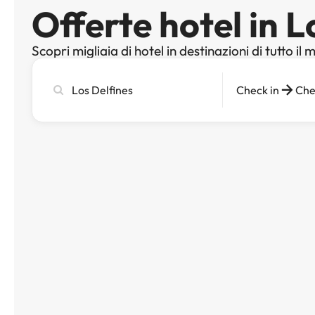
Offerte hotel in L
Scopri migliaia di hotel in destinazioni di tutto il
Cerca
Check in
Che
città,
hotel
o
destinazione