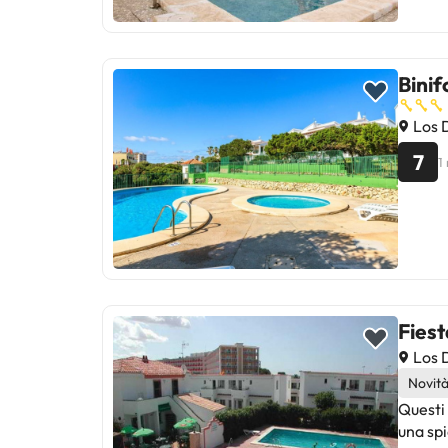
Binif
Los D
7
1
Fiest
Los D
Novit
Questi 
una spi