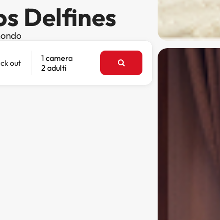
os Delfines
 mondo
1 camera
ck out
2 adulti