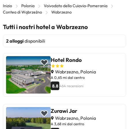
Inizio
Polonia
Voivodato della Cuiavia-Pomerania
Contea di Wąbrzeźno
Wabrzezno
Tutti i nostri hotel a Wabrzezno
2 alloggi
disponibili
Hotel Rondo
Wabrzezno, Polonia
A 0,65 mi dal centro
8.8
464 recensioni
Zurawi Jar
Wabrzezno, Polonia
A 3,68 mi dal centro