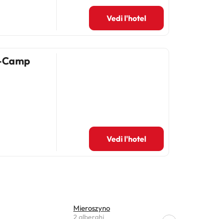
Vedi l'hotel
l-Camp
Vedi l'hotel
Mieroszyno
Karwiensk
2 alberghi
1 alberghi