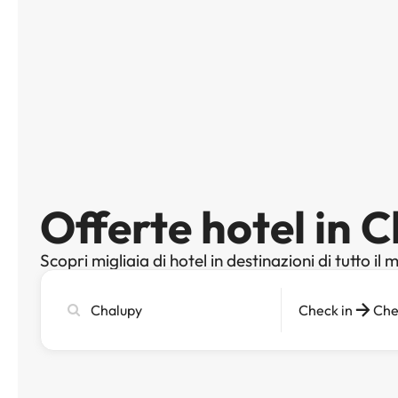
Offerte hotel in 
Scopri migliaia di hotel in destinazioni di tutto il
Cerca
Check in
Che
città,
hotel
o
destinazione