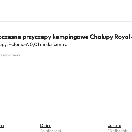
czesne przyczepy kempingowe Chalupy Roya
py, Polonia
A 0,01 mi dal centro
0 recensioni
ra
Debki
Jurata
26 alberghi
15 alberghi