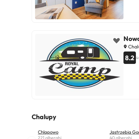
Nowo
Chalu
8.2
4
Chalupy
Chlapowo
Jastrzebia Go
221 alberghi
40 alberghi