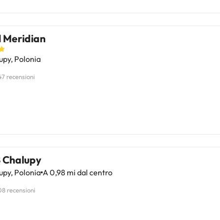
l Meridian
py, Polonia
47 recensioni
 Chalupy
py, Polonia
A 0,98 mi dal centro
08 recensioni