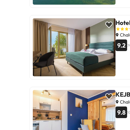
Hote
Chalu
9.2
7
KEJB
Chalu
9.8
1