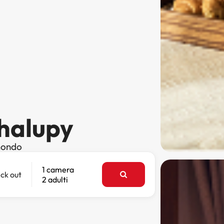
Chalupy
 mondo
1 camera
ck out
2 adulti