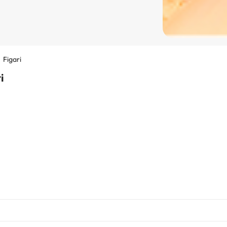
Figari
i