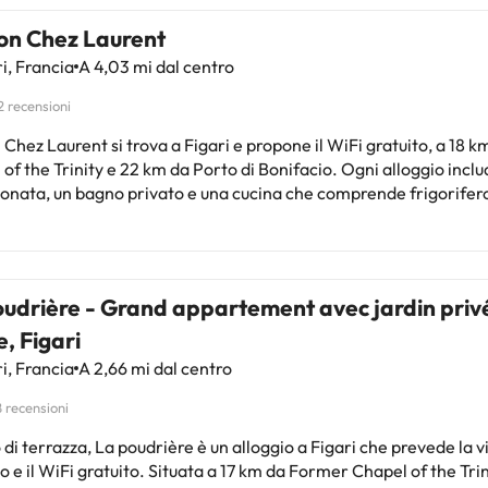
on Chez Laurent
i, Francia
A 4,03 mi dal centro
2 recensioni
Chez Laurent si trova a Figari e propone il WiFi gratuito, a 18 
he Trinity e 22 km da Porto di Bonifacio. Ogni alloggio include l’aria
ionata, un bagno privato e una cucina che comprende frigorifero
de e piano cottura. Alcune unità hanno un balcone e/o un patio 
ul giardino. In loco è disponibile una terrazza, mentre nelle
ze di questo appartamento potrete praticare l’escursionismo. Le Lion de
ina è a 24 km da Maison Chez Laurent, mentre Porto di Porto Ve
oudrière - Grand appartement avec jardin priv
 26 km dalla struttura. Aeroporto di Figari Sud Corse si trova a 4
a.La struttura non è disponibile per feste di addio al nubilato/ce
, Figari
 pregati di comunicare in anticipo a l'orario in cui prevedete di arrivare.
i, Francia
A 2,66 mi dal centro
e inserire questa informazione nella sezione Richieste Speciali
renotazione, o contattare la struttura utilizzando i recapiti riport
8 recensioni
a della prenotazione. Struttura gestita da un host privato
di terrazza, La poudrière è un alloggio a Figari che prevede la vi
o e il WiFi gratuito. Situata a 17 km da Former Chapel of the Trini