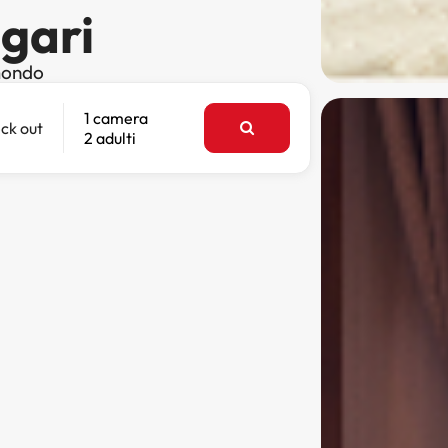
igari
 mondo
1 camera
ck out
2 adulti