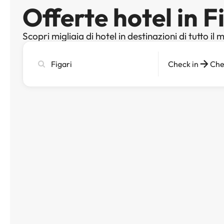
Offerte hotel in F
Scopri migliaia di hotel in destinazioni di tutto il
Cerca
Check in
Che
città,
hotel
o
destinazione