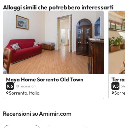
Alloggi simili che potrebbero interessarti
Maya Home Sorrento Old Town
Terraz
9.6
9.5
18 recensioni
54 r
Sorrento, Italia
Sorrent
Recensioni su Amimir.com