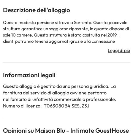
Descrizione dell'alloggio
Questa modesta pensione si trova a Sorrento. Questa piacevole
struttura garantisce un soggiorno riposante, in quanto dispone di
sole 10 camere. Questa struttura è stata costruita nel 2019. I
clienti potranno tenersi aggiornati grazie alla connessione
internet in tutte le sue strutture. La reception non è aperta 24 ore
al giorno. Tutte le persone che soggiorneranno in questa struttura
avranno a disposizione una culla in camera se ne faranno
richiesta. Questa residenza è consapevole che l'accessibilità per
tutti i clienti è essenziale. Per questo dispone di camere accessibili
Informazioni legali
e di accessi completamente adattati. Alla MAISON BLU –
INTIMATE GUESTHOUSE sono ammessi animali di piccola taglia.
Questo alloggio è gestito da una persona giuridica. La
C'è un parcheggio a disposizione dei clienti. I clienti che
fornitura del servizio di alloggio avviene pertanto
soggiornano presso MAISON BLU – INTIMATE GUESTHOUSE
nell'ambito di un'attività commerciale o professionale.
possono usufruire del servizio transfer disponibile. La residenza
Numero di licenza: IT063080B4ISESJZ3J
può addebitare l'importo di alcuni di questi servizi.
Alcuni dei servizi dettagliati possono essere pagati. Puoi
Opinioni su Maison Blu - Intimate GuestHouse