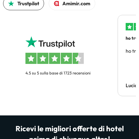
Trustpilot
Amimir.com
ho trv
affidab
ho tro
4.5 su 5 sulla base di 1723 recensioni
Lucia
Ricevi le migliori offerte di hotel