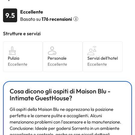
controllare le loro tariffe direttamente presso lo stabilimento. La
struttura ricettiva può modificare la modalità di offerta del
Eccellente
9.5
servizio di ristorazione in base alle esigenze
. Queste informazioni
Basato su
176 recensioni
sono soggette a modifiche da parte della struttura ricettiva.
Alcuni dei servizi indicati potrebbero essere a pagamento. Puoi
consultare le relative tariffe direttamente presso la struttura.
Tutte le informazioni presenti in questa pagina sono soggette a
modifiche da parte della struttura. Se hai dubbi, contattaci.
Cosa dicono gli ospiti di Maison Blu -
Intimate GuestHouse?
Gli ospiti della Maison Blu ne apprezzano la posizione
perfetta e le camere pulite e accoglienti. Alcuni
menzionano problemi con l'ascensore e la manutenzione.
Conclusione: Ideale per godersi Sorrento in un ambiente
accogliente e centrale, anche se con piccoli dettagli