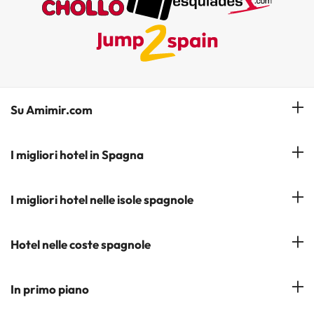
Su Amimir.com
Il Nostro Team
I migliori hotel in Spagna
La mia prenotazione
Hotel a Salou
I migliori hotel nelle isole spagnole
Iscrivetevi alla nostra newsletter
Hotel a Benidorm
Opinioni
Hotel a Tenerife
Hotel nelle coste spagnole
Hotel a Cádiz
Hotel a Ibiza
Hotel a Torremolinos
Costa del Sol
In primo piano
Hotel a Maiorca
Costa Blanca