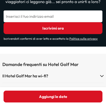
viaggiatori ci leggono già... sei pronto a unirti a loro?
Inserisci il tuo indirizzo email
Iscrivimi ora
Iscrivendoti confermi di aver letto e accettato la
Politica sulla privacy
Domande frequenti su Hotel Golf Mar
Il Hotel Golf Mar ha wi-fi?
Il Hotel Golf Mar dispone di Wi-Fi.
Posso soggiornare con un animale domestico in Hotel
Golf Mar?
Aggiungi le date
Gli animali non sono ammessi a Hotel Golf Mar.