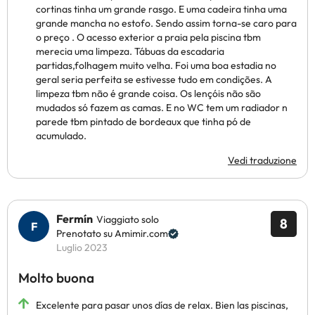
cortinas tinha um grande rasgo. E uma cadeira tinha uma
grande mancha no estofo. Sendo assim torna-se caro para
o preço . O acesso exterior a praia pela piscina tbm
merecia uma limpeza. Tábuas da escadaria
partidas,folhagem muito velha. Foi uma boa estadia no
geral seria perfeita se estivesse tudo em condições. A
limpeza tbm não é grande coisa. Os lençóis não são
mudados só fazem as camas. E no WC tem um radiador n
parede tbm pintado de bordeaux que tinha pó de
acumulado.
Vedi traduzione
Fermín
Viaggiato solo
8
Prenotato su Amimir.com
Luglio 2023
Molto buona
Excelente para pasar unos días de relax. Bien las piscinas,