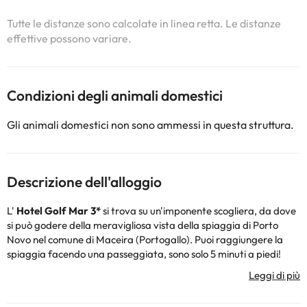
Tutte le distanze sono calcolate in linea retta. Le distanze
effettive possono variare.
Condizioni degli animali domestici
Gli animali domestici non sono ammessi in questa struttura.
Descrizione dell'alloggio
L'
Hotel Golf Mar 3*
si trova su un'imponente scogliera, da dove
si può godere della meravigliosa vista della spiaggia di Porto
Novo nel comune di Maceira (Portogallo). Puoi raggiungere la
spiaggia facendo una passeggiata, sono solo 5 minuti a piedi!
L'hotel dispone di reception aperta 24 ore su 24, bar-ristorante,
servizio di deposito bagagli, connessione Wi-Fi e parcheggio