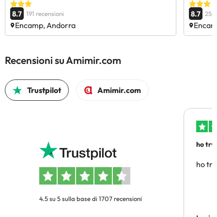
8.7
8.7
191 recensioni
256 
Encamp, Andorra
Encam
Recensioni su Amimir.com
Trustpilot
Amimir.com
ho trv
affidab
ho tro
4.5 su 5 sulla base di 1707 recensioni