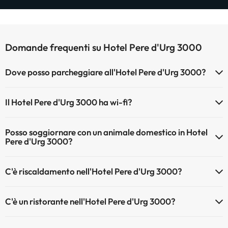
Domande frequenti su Hotel Pere d'Urg 3000
Dove posso parcheggiare all'Hotel Pere d'Urg 3000?
Se soggiorni all'Hotel Pere d'Urg 3000 hai queste posibilità di
Il Hotel Pere d'Urg 3000 ha wi-fi?
parcheggio (sogetto a disponibilità)
Il Hotel Pere d'Urg 3000 dispone di Wi-Fi.
Parcheggio interno a pagamento
Posso soggiornare con un animale domestico in Hotel
Ci sono aree di parcheggio (pubblico o privato) vicino all'alloggio.
Pere d'Urg 3000?
Gli animali domestici sono ammessi al Hotel Pere d'Urg 3000 (su
C'è riscaldamento nell'Hotel Pere d'Urg 3000?
richiesta e pagamento diretto in hotel). Verifica le condizioni.
Sì, l'Hotel Pere d'Urg 3000 dispone di riscaldamento nelle aree
C'è un ristorante nell'Hotel Pere d'Urg 3000?
comuni
Sì, Hotel Pere d'Urg 3000 ha un ristorante.