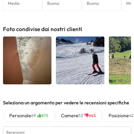
Foto condivise dai nostri clienti
Vedi tutti
Vedi tutti
Vedi 
Seleziona un argomento per vedere le recensioni specifiche
Personale
Camere
Posizione
69
53
42
87%
64%
Recensioni