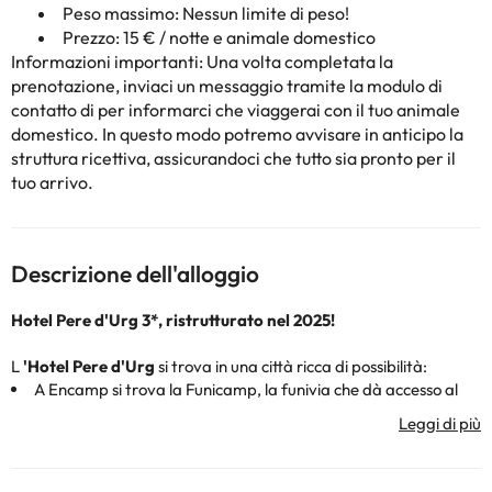
Peso massimo: Nessun limite di peso!
Prezzo: 15 € / notte e animale domestico
Informazioni importanti: Una volta completata la
prenotazione, inviaci un messaggio tramite la modulo di
contatto di
per informarci che viaggerai con il tuo animale
domestico. In questo modo potremo avvisare in anticipo la
struttura ricettiva, assicurandoci che tutto sia pronto per il
tuo arrivo.
Descrizione dell'alloggio
Hotel Pere d'Urg 3*, ristrutturato nel 2025!
L
'Hotel Pere d'Urg
si trova in una città ricca di possibilità:
A Encamp si trova la Funicamp, la funivia che dà accesso al
settore Encamp della Grandvalira. Se vuoi andare a sciare a
Vallnord dovrai utilizzare il tuo veicolo o i mezzi pubblici.
Per raggiungere il Funicamp c'è una fermata dell'autobus a
50 metri dall'alloggio, proprio di fronte ad esso!