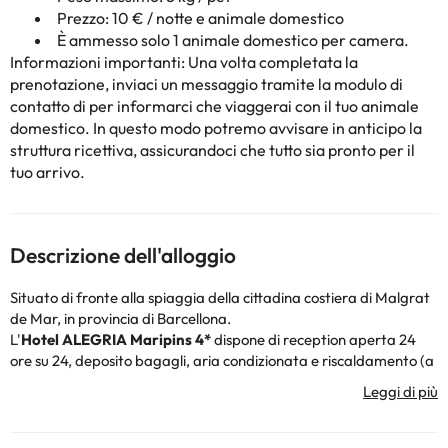
Prezzo: 10 € / notte e animale domestico
È ammesso solo 1 animale domestico per camera.
Informazioni importanti: Una volta completata la
prenotazione, inviaci un messaggio tramite la modulo di
contatto di
per informarci che viaggerai con il tuo animale
domestico. In questo modo potremo avvisare in anticipo la
struttura ricettiva, assicurandoci che tutto sia pronto per il
tuo arrivo.
Descrizione dell'alloggio
Situato di fronte alla spiaggia della cittadina costiera di Malgrat
de Mar, in provincia di Barcellona.
L'
Hotel ALEGRIA Maripins 4*
dispone di reception aperta 24
ore su 24, deposito bagagli, aria condizionata e riscaldamento (a
seconda della stagione), connessione Wi-Fi e parcheggio esterno
a pagamento.
Potrai approfittare della tua vacanza per prendere il sole e
rinfrescarti nella piscina all'aperto, che è anche quella per i