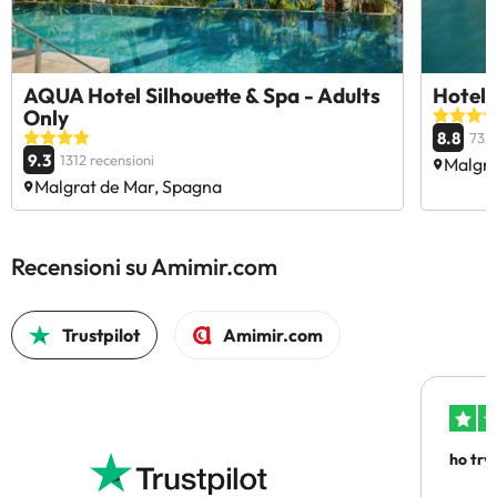
AQUA Hotel Silhouette & Spa - Adults
Hotel 
Only
8.8
732 
9.3
1312 recensioni
Malgra
Malgrat de Mar, Spagna
Recensioni su Amimir.com
Trustpilot
Amimir.com
ho trv
affidab