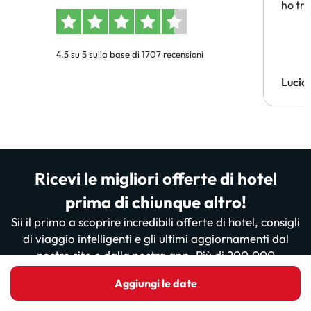
ho tro
4.5 su 5 sulla base di 1707 recensioni
Lucia
Ricevi le migliori offerte di hotel
prima di chiunque altro!
Sii il primo a scoprire incredibili offerte di hotel, consigli
di viaggio intelligenti e gli ultimi aggiornamenti dal
nostro sito e dalla nostra app. Più di 200.000
viaggiatori ci leggono già... sei pronto a unirti a loro?
Aggiungi le date