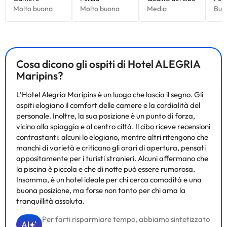
Alcuni dei servizi indicati potrebbero essere a pagamento. Puoi
consultare le relative tariffe direttamente presso la struttura.
Tutte le informazioni presenti in questa pagina sono soggette a
modifiche da parte della struttura. Se hai dubbi, contattaci.
Cosa dicono gli ospiti di Hotel ALEGRIA
Maripins?
L'Hotel Alegría Maripins è un luogo che lascia il segno. Gli
ospiti elogiano il comfort delle camere e la cordialità del
personale. Inoltre, la sua posizione è un punto di forza,
vicino alla spiaggia e al centro città. Il cibo riceve recensioni
contrastanti: alcuni lo elogiano, mentre altri ritengono che
manchi di varietà e criticano gli orari di apertura, pensati
appositamente per i turisti stranieri. Alcuni affermano che
la piscina è piccola e che di notte può essere rumorosa.
Insomma, è un hotel ideale per chi cerca comodità e una
buona posizione, ma forse non tanto per chi ama la
tranquillità assoluta.
Per farti risparmiare tempo, abbiamo sintetizzato
AI