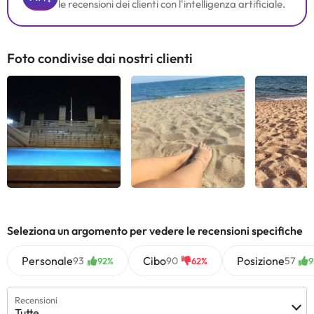
le recensioni dei clienti con l'intelligenza artificiale.
Foto condivise dai nostri clienti
Vedi tutti
Vedi tutti
Vedi 
Seleziona un argomento per vedere le recensioni specifiche
Personale
Cibo
Posizione
93
90
57
92%
62%
9
Recensioni
Tutte