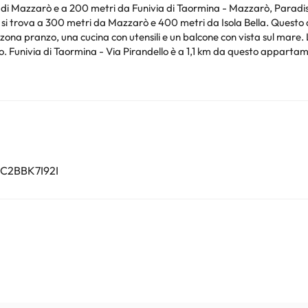
di Mazzarò e a 200 metri da Funivia di Taormina - Mazzarò, Paradise B
da Mazzarò e 400 metri da Isola Bella. Questo appartamento ha 1 camera da letto, 1 bagno,
a con utensili e un balcone con vista sul mare. Lo staff della reception 24 ore su 24 è sempre a
i trova
arossa si trova a 59 km di distanza.
bilato/celibato o simili. Struttura gestita da un host privato
nto. Puoi consultare le relative tariffe direttamente presso la strutt
e hai dubbi, contattaci.
7C2BBK7I92I