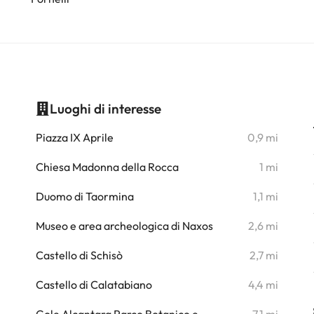
Luoghi di interesse
i
Piazza IX Aprile
0,9 mi
i
Chiesa Madonna della Rocca
1 mi
i
Duomo di Taormina
1,1 mi
i
Museo e area archeologica di Naxos
2,6 mi
i
Castello di Schisò
2,7 mi
i
Castello di Calatabiano
4,4 mi