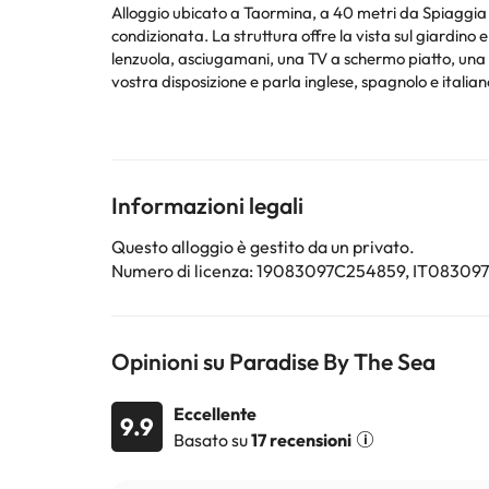
Alloggio ubicato a Taormina, a 40 metri da Spiaggia 
condizionata. La struttura offre la vista sul giardino e si trova a 300 metri 
lenzuola, asciugamani, una TV a schermo piatto, una zona pranzo, una cucin
vostra disposizione e parla inglese, spagnolo e italiano. Funivia di Taormina - Via Pirandello è a 1,1 km da questo appartamento, mentre Stazione di Taormina-Giardini s
a 2,6 km dalla struttura. Aeroporto di Catania Fontan
La struttura non è disponibile per feste di addio al nu
Alcuni dei servizi indicati potrebbero essere a pagame
Informazioni legali
sono soggette a modifiche da parte della struttura. S
Questo alloggio è gestito da un privato.
Numero di licenza: 19083097C254859, IT08309
Opinioni su Paradise By The Sea
Eccellente
9.9
Basato su
17 recensioni