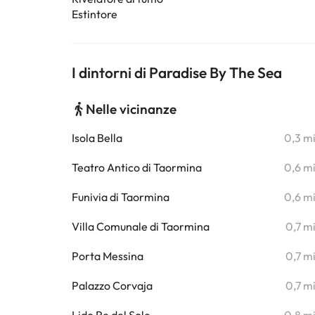
Estintore
I dintorni di Paradise By The Sea
Nelle vicinanze
Isola Bella
0,3 m
Teatro Antico di Taormina
0,6 m
Funivia di Taormina
0,6 m
Villa Comunale di Taormina
0,7 m
Porta Messina
0,7 m
Palazzo Corvaja
0,7 m