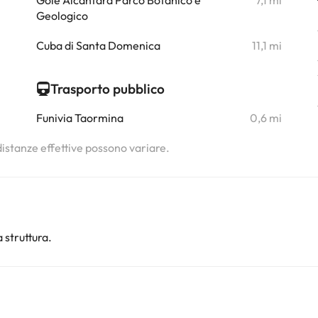
i
Gole Alcantara Parco Botanico e
7,1 mi
Geologico
i
Cuba di Santa Domenica
11,1 mi
Trasporto pubblico
Funivia Taormina
0,6 mi
 distanze effettive possono variare.
 struttura.