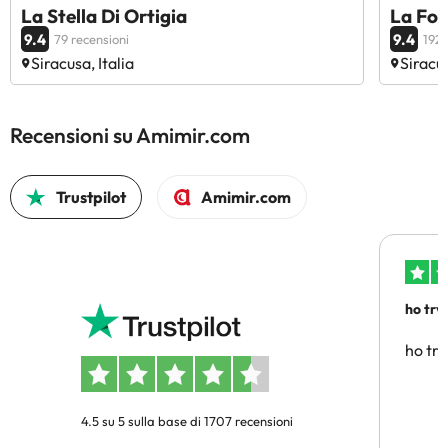
La Stella Di Ortigia
La Fon
9.4
9.4
79 recensioni
192 
Siracusa, Italia
Siracus
Recensioni su Amimir.com
Trustpilot
Amimir.com
ho trv
affidab
ho tro
4.5 su 5 sulla base di 1707 recensioni