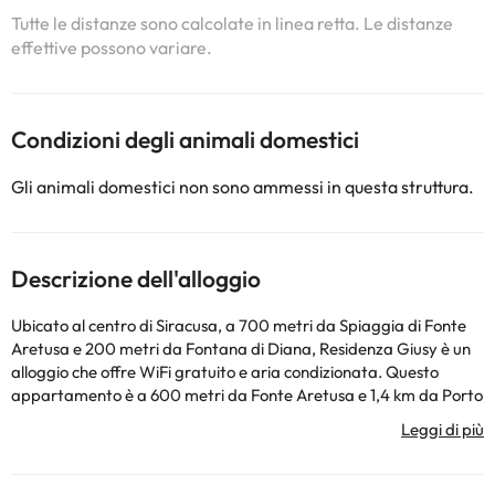
Tutte le distanze sono calcolate in linea retta. Le distanze
effettive possono variare.
Condizioni degli animali domestici
Gli animali domestici non sono ammessi in questa struttura.
Descrizione dell'alloggio
Ubicato al centro di Siracusa, a 700 metri da Spiaggia di Fonte
Aretusa e 200 metri da Fontana di Diana, Residenza Giusy è un
alloggio che offre WiFi gratuito e aria condizionata. Questo
appartamento è a 600 metri da Fonte Aretusa e 1,4 km da Porto
Piccolo. Questo appartamento ha 2 camere da letto, 1 bagno,
lenzuola, asciugamani, una TV a schermo piatto, una zona
pranzo, una cucina con utensili e un balcone con vista sulla città.
Per vostra comodità, la struttura può fornire asciugamani e