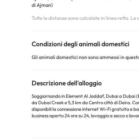
di Ajman)
Tutte le distanze sono calcolate in linea retta. Le
Condizioni degli animali domestici
Gli animali domestici non sono ammessi in questa
Descrizione dell'alloggio
Soggiornando in Element Al Jaddaf, Dubai a Dubai (Bu
da Dubai Creek e 5,3 km da Centro città di Deira. Con 
disponibili la connessione internet Wi-Fi gratuita e ba
business aperto 24 ore su 24, lavaggio a secco o lavan
i tipi di eventi. È disponibile un parcheggio gratuito.
qualcosa di più leggero. Goditi il tuo drink preferito
connessione Internet Wi-Fi gratuita ti terrà in contat