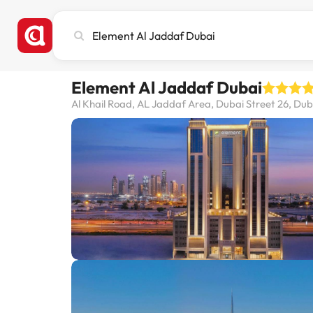
Cerca
città,
hotel
o
Element Al Jaddaf Dubai
destinazione
Al Khail Road, AL Jaddaf Area, Dubai Street 26, Duba