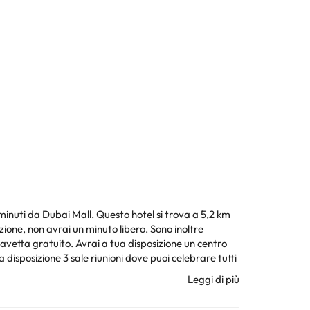
inuti da Dubai Mall. Questo hotel si trova a 5,2 km
zione, non avrai un minuto libero. Sono inoltre
 navetta gratuito. Avrai a tua disposizione un centro
 disposizione 3 sale riunioni dove puoi celebrare tutti
a un ristorante, il Cafe 26, e una caffetteria se vuoi
le 269 camere con aria condizionata e TV LED. La
 TV con canali satellitari. Il bagno privato con