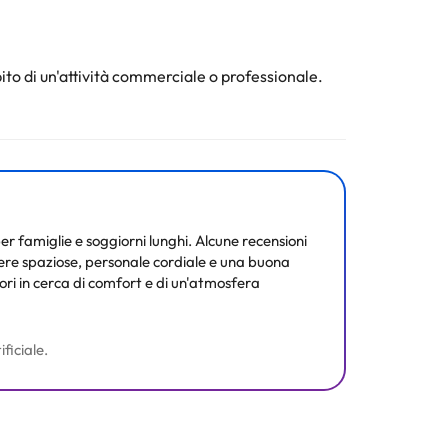
 laptop), scrivania e telefono.
ruttura ricettiva può modificare il modo in cui offre il
ito di un'attività commerciale o professionale.
a ricettiva.
ura. Tutte le informazioni presenti in questa pagina
per famiglie e soggiorni lunghi. Alcune recensioni
mere spaziose, personale cordiale e una buona
ori in cerca di comfort e di un'atmosfera
ficiale.