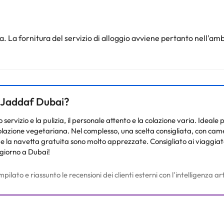
gia e set di cortesia. I comfort includono cassaforte (compatibile con
oi controllare le loro tariffe direttamente presso lo stabilimento. La st
. La fornitura del servizio di alloggio avviene pertanto nell'amb
. Queste informazioni sono soggette a modifiche da parte della struttur
nto. Puoi consultare le relative tariffe direttamente presso la strutt
e hai dubbi, contattaci.
Al Jaddaf Dubai?
servizio e la pulizia, il personale attento e la colazione varia. Ideale 
colazione vegetariana. Nel complesso, una scelta consigliata, con ca
o e la navetta gratuita sono molto apprezzate. Consigliato ai viaggiat
ggiorno a Dubai!
to e riassunto le recensioni dei clienti esterni con l'intelligenza arti