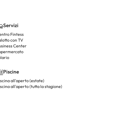
Servizi
entro Fintess
alotto con TV
usiness Center
upermercato
lario
Piscine
scina all'aperto (estate)
scina all'aperto (tutta la stagione)