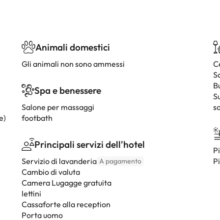
Animali domestici
Gli animali non sono ammessi
C
S
B
Spa e benessere
S
Salone per massaggi
so
e)
footbath
Principali servizi dell'hotel
Pi
Servizio di lavanderia
Pi
A pagamento
Cambio di valuta
Camera Lugagge gratuita
lettini
Cassaforte alla reception
Porta uomo