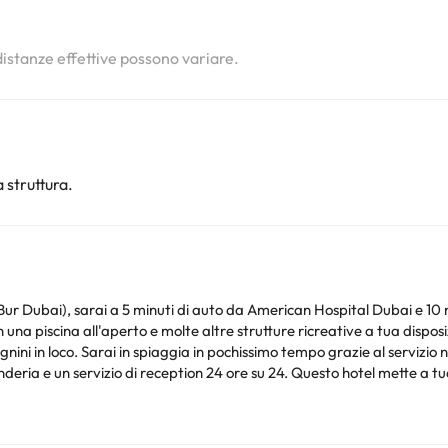
 distanze effettive possono variare.
 struttura.
r Dubai), sarai a 5 minuti di auto da American Hospital Dubai e 10 m
una piscina all'aperto e molte altre strutture ricreative a tua disposi
gnini in loco. Sarai in spiaggia in pochissimo tempo grazie al servizio
deria e un servizio di reception 24 ore su 24. Questo hotel mette a tua
 Quando vuoi pranzare o cenare, questo hotel ti rende facile, dato che h
 al bar/lounge o al bar a bordo piscina. Vi sentirete a casa in una del
to con i tuoi cari; Puoi anche guardare il tuo programma preferito sulla