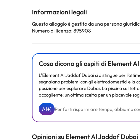
combinazione doccia/vasca è dotato di soffione a piog
Informazioni legali
Alcuni dei servizi dettagliati possono essere pagati. Pu
Questo alloggio è gestito da una persona giuridica
proprio servizio di ristorazione in base alle esigenze
Numero di licenza: 895908
Alcuni dei servizi indicati potrebbero essere a pagame
sono soggette a modifiche da parte della struttura. S
Cosa dicono gli ospiti di Element 
L'Element Al Jaddaf Dubai si distingue per l'ottimo 
segnalano problemi con gli elettrodomestici e la 
posizione per esplorare Dubai. La piscina sul tett
accogliente: un'ottima scelta per un piacevole so
AI
Per farti risparmiare tempo, abbiamo compila
Opinioni su Element Al Jaddaf Dubai