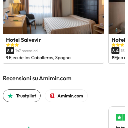
Hotel Salvevir
Hotel 
8.8
8.4
147 recensioni
152 
Ejea de los Caballeros, Spagna
Ejea d
Recensioni su Amimir.com
Trustpilot
Amimir.com
ho trv