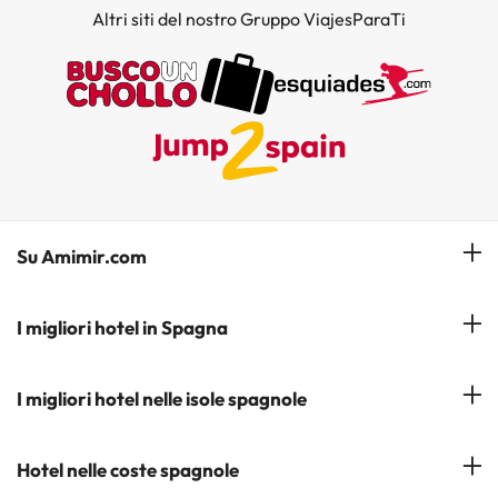
Altri siti del nostro Gruppo ViajesParaTi
Su Amimir.com
Il Nostro Team
I migliori hotel in Spagna
La mia prenotazione
Hotel a Salou
I migliori hotel nelle isole spagnole
Iscrivetevi alla nostra newsletter
Hotel a Benidorm
Opinioni
Hotel a Tenerife
Hotel nelle coste spagnole
Hotel a Cádiz