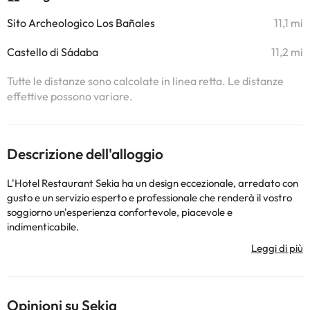
Sito Archeologico Los Bañales
11,1 mi
Castello di Sádaba
11,2 mi
Tutte le distanze sono calcolate in linea retta. Le distanze
effettive possono variare.
Descrizione dell'alloggio
L'Hotel Restaurant Sekia ha un design eccezionale, arredato con
gusto e un servizio esperto e professionale che renderà il vostro
soggiorno un'esperienza confortevole, piacevole e
indimenticabile.
Inaugurato nell'agosto 2008, l'hotel si sviluppa su 2 piani e
dispone di 24 camere spaziose con ampie terrazze: 20 camere
doppie e 4 suite, tutte decorate in stile moderno con un tocco di
classe.
Opinioni su Sekia