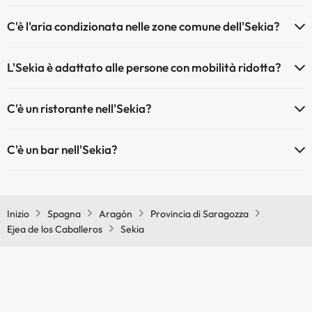
Sì, l'Sekia dispone di riscaldamento nelle aree comuni
C'è l'aria condizionata nelle zone comune dell'Sekia?
Sì, Sekia dispone di aria condizionata nelle aree comuni.
L'Sekia è adattato alle persone con mobilità ridotta?
Sì, Sekia è adattato per le persone con mobilità ridotta.
C'è un ristorante nell'Sekia?
Sì, Sekia ha un ristorante.
C'è un bar nell'Sekia?
Sì, Sekia ha un bar.
Inizio
Spagna
Aragón
Provincia di Saragozza
Ejea de los Caballeros
Sekia