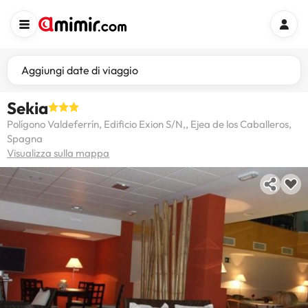
Aggiungi date di viaggio
Sekia
Polígono Valdeferrín, Edificio Exion S/N,, Ejea de los Caballeros,
Spagna
Visualizza sulla mappa