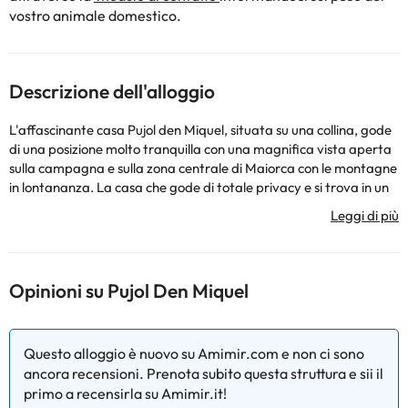
vostro animale domestico.
Descrizione dell'alloggio
L'affascinante casa Pujol den Miquel, situata su una collina, gode
di una posizione molto tranquilla con una magnifica vista aperta
sulla campagna e sulla zona centrale di Maiorca con le montagne
in lontananza. La casa che gode di totale privacy e si trova in un
piccolo gruppo di tre case. Pujol den Miquel è una meravigliosa
casa di campagna completamente ristrutturata in uno splendido
stile rustico tradizionale. La casa, che gode di molta luce
naturale, ha i tipici soffitti con travi a vista e una bella facciata
originale parzialmente rivestita in pietra. Dall'ingresso, a doppia
Opinioni su Pujol Den Miquel
altezza e molto luminoso, si accede ad un ambiente aperto dove
si trovano il soggiorno e la cucina. La cucina è ben attrezzata e
dispone di un tavolo per i pasti. Dal confortevole soggiorno si
Questo alloggio è nuovo su Amimir.com e non ci sono
accede direttamente al patio e alla piscina. Il piano terra ha una
ancora recensioni. Prenota subito questa struttura e sii il
camera con due letti singoli e un bagno con doccia. Dal salone una
primo a recensirla su Amimir.it!
scala con una bella ringhiera in ferro battuto conduce al primo