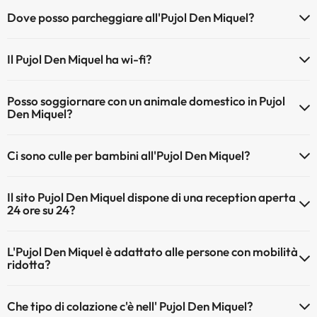
Dove posso parcheggiare all'Pujol Den Miquel?
Se soggiorni all'Pujol Den Miquel hai queste posibilità di parcheggio
Il Pujol Den Miquel ha wi-fi?
(sogetto a disponibilità)
Il Pujol Den Miquel ha wi-fi gratuita a pagamento.
Parcheggio interno a pagamento
Posso soggiornare con un animale domestico in Pujol
Il Pujol Den Miquel wi-fi.
Parcheggio esterno a pagamento
Den Miquel?
Gli animali domestici sono ammessi al Pujol Den Miquel (su richiesta e
Ci sono culle per bambini all'Pujol Den Miquel?
pagamento diretto in hotel). Verifica le condizioni.
Il Pujol Den Miquel dispone di culle disponibili a pagamento diretto in
Il sito Pujol Den Miquel dispone di una reception aperta
hotel (richiedere prima di iniziare il viaggio).
24 ore su 24?
Sì, l'Pujol Den Miquel ha una reception aperta 24 ore su 24
L'Pujol Den Miquel è adattato alle persone con mobilità
ridotta?
Sì, Pujol Den Miquel è adattato per le persone con mobilità ridotta.
Che tipo di colazione c'è nell' Pujol Den Miquel?