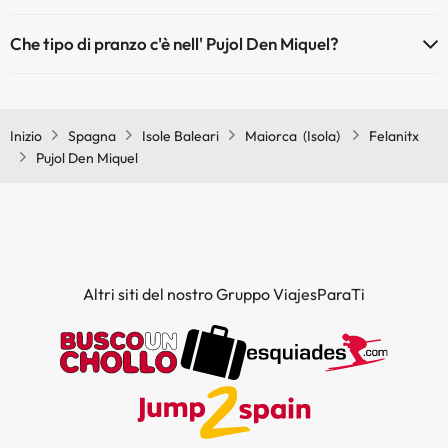
Se soggiorni su Pujol Den Miquel potrai gustare una colazione a
Che tipo di pranzo c'è nell' Pujol Den Miquel?
buffet.
Se soggiorni su Pujol Den Miquel potrai gustare un pasto a buffet.
Inizio
Spagna
Isole Baleari
Maiorca (Isola)
Felanitx
Pujol Den Miquel
Altri siti del nostro Gruppo ViajesParaTi