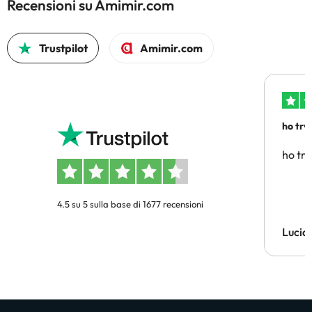
Recensioni su Amimir.com
Trustpilot
Amimir.com
ho trv
affidab
ho tro
4.5 su 5 sulla base di 1677 recensioni
Lucia