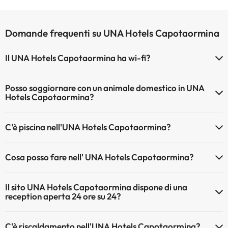
Domande frequenti su UNA Hotels Capotaormina
Il UNA Hotels Capotaormina ha wi-fi?
Il UNA Hotels Capotaormina dispone di Wi-Fi.
Posso soggiornare con un animale domestico in UNA
Hotels Capotaormina?
Gli animali domestici sono ammessi al UNA Hotels Capotaormina (su
C'è piscina nell'UNA Hotels Capotaormina?
richiesta e pagamento diretto in hotel). Verifica le condizioni.
Sì, l'hotel ha una piscina (questo servizio può essere a pagamento).
Cosa posso fare nell' UNA Hotels Capotaormina?
Qui potete trovare maggiori informazioni sulla piscina e sulle altri
installazioni.
L'UNA Hotels Capotaormina offre le seguenti attività (alcune
Il sito UNA Hotels Capotaormina dispone di una
possono essere a pagamento):
Piscina all'aperto (stagione estiva)
reception aperta 24 ore su 24?
Massaggiatore
Sì, l'UNA Hotels Capotaormina ha una reception aperta 24 ore su 24
C'è riscaldamento nell'UNA Hotels Capotaormina?