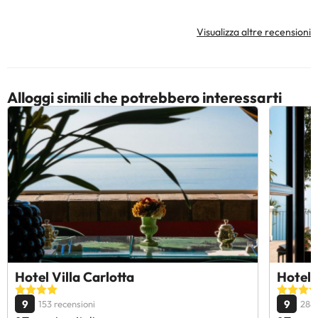
Visualizza altre recensioni
Alloggi simili che potrebbero interessarti
Hotel Villa Carlotta
Hotel 
9
9
153 recensioni
288 