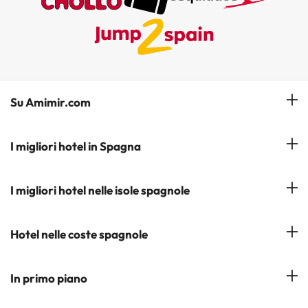
Su Amimir.com
Il Nostro Team
I migliori hotel in Spagna
La mia prenotazione
Hotel a Salou
I migliori hotel nelle isole spagnole
Iscrivetevi alla nostra newsletter
Hotel a Benidorm
Opinioni
Hotel a Tenerife
Hotel nelle coste spagnole
Hotel a Cádiz
Hotel a Ibiza
Hotel a Torremolinos
Costa del Sol
In primo piano
Hotel a Maiorca
Costa Blanca