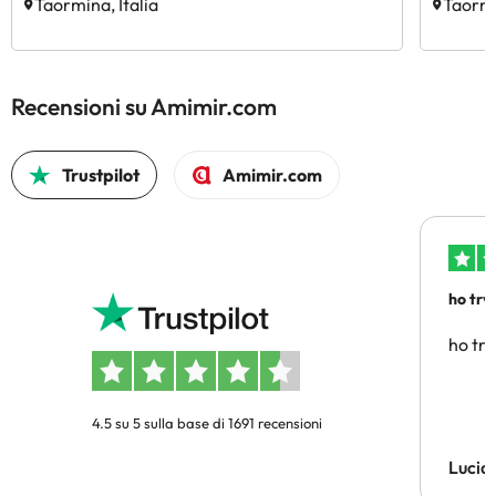
Taormina, Italia
Taormi
Recensioni su Amimir.com
Trustpilot
Amimir.com
ho trv
affidab
ho tro
4.5 su 5 sulla base di 1691 recensioni
Lucia