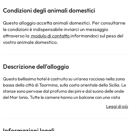
Condizioni degli animali domestici
Questo alloggio accetta animali domestici. Per consultarne
le condizioni è indispensabile inviarci un messaggio
attraverso la
modulo di contatto
informandoci sul peso del
vostro animale domestico.
Descrizione dell'alloggio
Questo bellissimo hotel è costruito su un'area rocciosa nella zona
bassa della città di Taormina, sulla costa orientale della Sicilia. Le
stanze sono pervase dal profumo dei pini e dal suono delle onde
del Mar Ionio. Tutte le camere hanno un balcone con una vista
incredibile sul mare o sul giardino. Gli ospiti potranno gustare i
piatti dei suoi tre ristoranti, che servono cucina tradizionale
siciliana, piatti internazionali e specialità di mare, oltre a una ricca
e variegata colazione a buffet all'americana. La sua spiaggia
privata dispone di lettini, ombrelloni e teli mare. C'è anche una
Informazioni legali