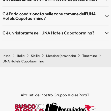
Sì, l'UNA Hotels Capotaormina dispone di riscaldamento nelle aree
C'è l'aria condizionata nelle zone comune dell'UNA
comuni
Hotels Capotaormina?
Sì, UNA Hotels Capotaormina dispone di aria condizionata nelle
C'è un ristorante nell'UNA Hotels Capotaormina?
aree comuni.
Sì, UNA Hotels Capotaormina ha un ristorante.
Inizio
Italia
Sicilia
Messina (provincia)
Taormina
UNA Hotels Capotaormina
Altri siti del nostro Gruppo ViajesParaTi