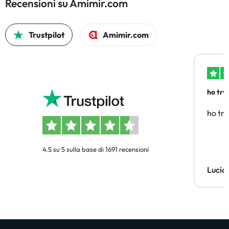
Recensioni su Amimir.com
Trustpilot
Amimir.com
ho trv
affidab
ho tro
4.5 su 5 sulla base di 1691 recensioni
Lucia