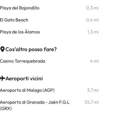
Playa del Bajondillo
0,3 mi
El Gato Beach
0,4 mi
Playa de los Álamos
1,3 mi
Cos'altro posso fare?
Casino Torrequebrada
4 mi
Aeroporti vicini
Aeroporto di Malaga (AGP)
3,7 mi
Aeroporto di Granada - Jaén F.G.L
55,7 mi
(GRX)