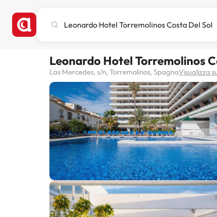
Cerca
città,
hotel
o
Leonardo Hotel Torremolinos C
destinazione
Las Mercedes, s/n, Torremolinos, Spagna
Visualizza 