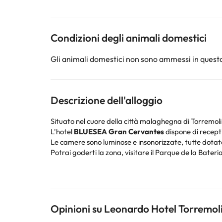
Condizioni degli animali domestici
Gli animali domestici non sono ammessi in questa
Descrizione dell'alloggio
Situato nel cuore della città malaghegna di Torremolino
L'hotel
BLUESEA Gran Cervantes
dispone di recepti
Le camere sono luminose e insonorizzate, tutte dotate
Potrai goderti la zona, visitare il Parque de la Bateria
a piedi :-)
Prenota ora l'hotel
BLUESEA Gran Cervantes
e god
Opinioni su Leonardo Hotel Torremoli
Alcuni dei servizi indicati potrebbero essere a pagame