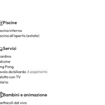
Piscine
iscina interna
scina all'aperto (estate)
Servizi
iardino
alcone
ing Pong
volo da biliardo
A pagamento
alotto con TV
lario
Bambini e animazione
ettacoli dal vivo