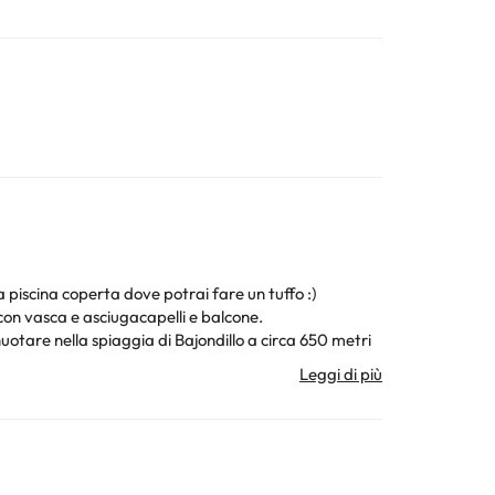
a piscina coperta dove potrai fare un tuffo :)
con vasca e asciugacapelli e balcone.
 nuotare nella spiaggia di Bajondillo a circa 650 metri
ura. Tutte le informazioni presenti in questa pagina