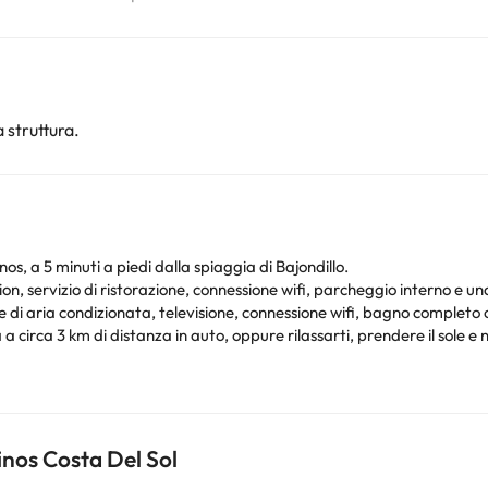
 struttura.
s, a 5 minuti a piedi dalla spiaggia di Bajondillo.
on, servizio di ristorazione, connessione wifi, parcheggio interno e un
 di aria condizionata, televisione, connessione wifi, bagno completo 
 a circa 3 km di distanza in auto, oppure rilassarti, prendere il sole e
iti il tuo soggiorno sulla Costa del Sol.
nos Costa Del Sol
nto. Puoi consultare le relative tariffe direttamente presso la strutt