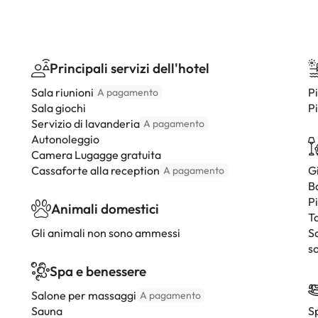
Principali servizi dell'hotel
Sala riunioni
P
A pagamento
Sala giochi
Pi
Servizio di lavanderia
A pagamento
Autonoleggio
Camera Lugagge gratuita
Cassaforte alla reception
G
A pagamento
B
P
Animali domestici
Ta
Gli animali non sono ammessi
S
so
Spa e benessere
Salone per massaggi
A pagamento
Sauna
Sp