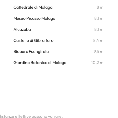
i
Cattedrale di Malaga
8 mi
i
Museo Picasso Malaga
8,1 mi
i
Alcazaba
8,1 mi
i
Castello di Gibralfaro
8,4 mi
i
Bioparc Fuengirola
9,5 mi
i
Giardino Botanico di Malaga
10,2 mi
 distanze effettive possono variare.