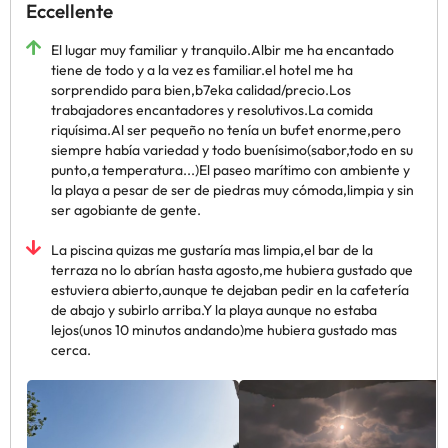
Eccellente
El lugar muy familiar y tranquilo.Albir me ha encantado
tiene de todo y a la vez es familiar.el hotel me ha
sorprendido para bien,b7eka calidad/precio.Los
trabajadores encantadores y resolutivos.La comida
riquísima.Al ser pequeño no tenía un bufet enorme,pero
siempre había variedad y todo buenísimo(sabor,todo en su
punto,a temperatura...)El paseo marítimo con ambiente y
la playa a pesar de ser de piedras muy cómoda,limpia y sin
ser agobiante de gente.
La piscina quizas me gustaría mas limpia,el bar de la
terraza no lo abrían hasta agosto,me hubiera gustado que
estuviera abierto,aunque te dejaban pedir en la cafetería
de abajo y subirlo arriba.Y la playa aunque no estaba
lejos(unos 10 minutos andando)me hubiera gustado mas
cerca.