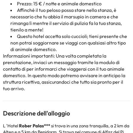
Prezzo: 15 € / notte e animale domestico
Affinché il tuo peloso possa stare nella stanza, è
necessario che tu abbia il marsupio in camera e che
rimanga lì mentre il servizio di pulizia fa la tua stanza,
tienilo a mente!
Questo hotel accetta solo cuccioli; tieni presente che
non potrai soggiornare se viaggi con qualsiasi altro tipo
di animale domestico.
Informazioni importanti: Una volta completata la
prenotazione, inviaci un messaggio tramite la modulo di
contatto di
per informarci che viaggerai con il tuo animale
domestico. In questo modo potremo avvisare in anticipo la
struttura ricettiva, assicurandoci che tutto sia pronto per il
tuo arrivo.
Descrizione dell'alloggio
L
'Hotel
Rober Palas***
si trova in una zona tranquilla, a 2 km da
Altea e a 5 km da Benidorm. Si trova nel comune di Alfaz del Pi.