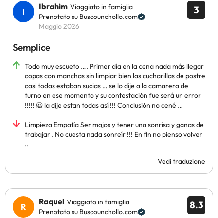
Ibrahim
Viaggiato in famiglia
3
Prenotato su Buscounchollo.com
Maggio 2026
Semplice
Todo muy escueto …. Primer día en la cena nada más llegar
copas con manchas sin limpiar bien las cucharillas de postre
casi todas estaban sucias … se lo dije a la camarera de
turno en ese momento y su contestación fue será un error
!!!!! 🙅 la dije estan todas así !!! Conclusión no cené …
Limpieza Empatía Ser majos y tener una sonrisa y ganas de
trabajar . No cuesta nada sonreír !!! En fin no pienso volver
..
Vedi traduzione
Raquel
Viaggiato in famiglia
8.3
Prenotato su Buscounchollo.com