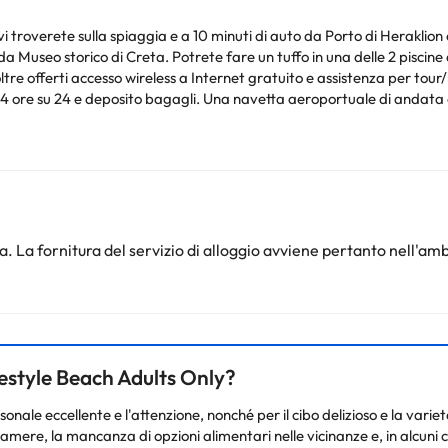
verete sulla spiaggia e a 10 minuti di auto da Porto di Heraklion e Museo arc
a Museo storico di Creta. Potrete fare un tuffo in una delle 2 piscine a
e offerti accesso wireless a Internet gratuito e assistenza per tour/bigl
 ore su 24 e deposito bagagli. Una navetta aeroportuale di andata e 
 mangiare un boccone in uno dei 2 ristoranti dell'hotel, oppure restar
ito presso un bar/lounge o un bar a bordo piscina. La colazione a buffet 
147 camere arredate in modo diverso, dotate di macchina per caffè e
tuita vi terrà in contatto con i vostri cari; potrete inoltre guardare i
ffioni a pioggia e asciugacapelli.
. La fornitura del servizio di alloggio avviene pertanto nell'amb
lemento. Si prega di verificare le tariffe direttamente con la struttu
este informazioni sono soggette a modifiche da parte della struttura.
nto. Puoi consultare le relative tariffe direttamente presso la strutt
e hai dubbi, contattaci.
ifestyle Beach Adults Only?
rsonale eccellente e l'attenzione, nonché per il cibo delizioso e la vari
amere, la mancanza di opzioni alimentari nelle vicinanze e, in alcuni c