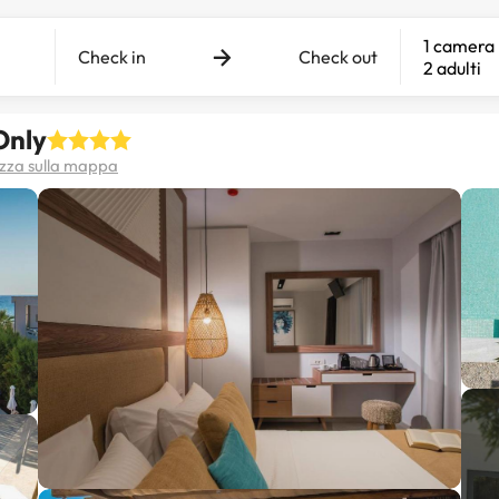
1 camera
Check in
Check out
2 adulti
Only
izza sulla mappa