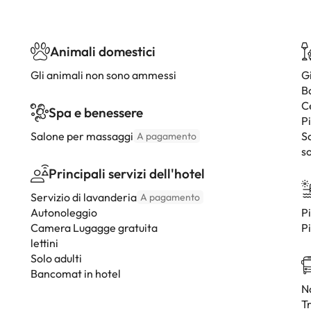
Animali domestici
Gli animali non sono ammessi
G
B
C
Spa e benessere
P
Salone per massaggi
S
A pagamento
so
Principali servizi dell'hotel
Servizio di lavanderia
A pagamento
Autonoleggio
Pi
Camera Lugagge gratuita
Pi
lettini
Solo adulti
Bancomat in hotel
Na
T