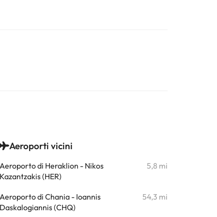
Aeroporti vicini
Aeroporto di Heraklion - Nikos
5,8 mi
Kazantzakis (HER)
Aeroporto di Chania - Ioannis
54,3 mi
Daskalogiannis (CHQ)