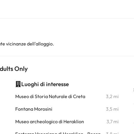
te vicinanze dell'alloggio.
Adults Only
Luoghi di interesse
i
Museo di Storia Naturale di Creta
3,2 mi
i
Fontana Morosini
3,5 mi
i
Museo archeologico di Heraklion
3,7 mi