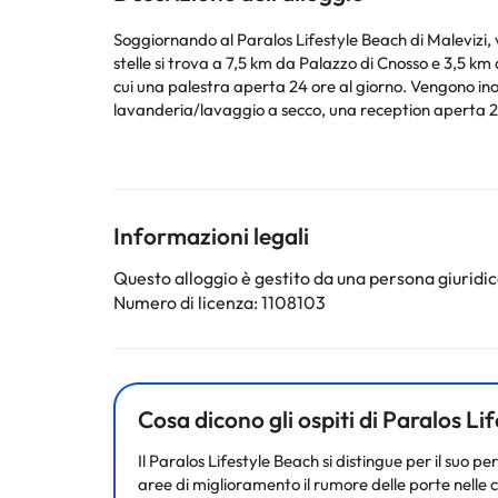
Soggiornando al Paralos Lifestyle Beach di Malevizi, vi tro
stelle si trova a 7,5 km da Palazzo di Cnosso e 3,5 km d
cui una palestra aperta 24 ore al giorno. Vengono inoltr
lavanderia/lavaggio a secco, una reception aperta 24
gratuito sono disponibili con un supplemento. Potrete
orario limitato. Potrete gustare il vostro drink prefer
11:00. Vi sentirete come a casa vostra in una delle 
patio con mobili. La connessione internet wireless gra
satellitari. I bagni privati con doccia sono dotati di so
Informazioni legali
Questo alloggio è gestito da una persona giuridica
Alcuni dei servizi elencati possono comportare un supp
Numero di licenza: 1108103
del servizio di ristorazione in base alle esigenze. Qu
Alcuni dei servizi indicati potrebbero essere a pagame
sono soggette a modifiche da parte della struttura. S
Cosa dicono gli ospiti di Paralos L
Il Paralos Lifestyle Beach si distingue per il suo pe
aree di miglioramento il rumore delle porte nelle c