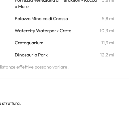
i
Fortezza Veneziana di Heraklion - Rocca
3,8 mi
a Mare
Palazzo Minoico di Cnosso
5,8 mi
Watercity Waterpark Crete
10,3 mi
Cretaquarium
11,9 mi
Dinosauria Park
12,2 mi
 distanze effettive possono variare.
 struttura.