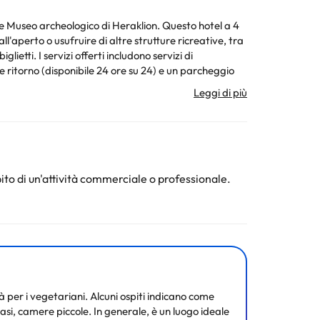
heologico di Heraklion. Questo hotel a 4
ll'aperto o usufruire di altre strutture ricreative, tra
ietti. I servizi offerti includono servizi di
ritorno (disponibile 24 ore su 24) e un parcheggio
e in casa e approfittare del servizio in camera con
gratuita viene servita tutti i giorni dalle 7:30 alle
spresso e TV LCD. Le camere sono dotate di balcone o
l vostro programma preferito sulla TV con canali
ito di un'attività commerciale o professionale.
ra. La struttura può modificare le modalità di offerta
ura. Tutte le informazioni presenti in questa pagina
età per i vegetariani. Alcuni ospiti indicano come
asi, camere piccole. In generale, è un luogo ideale