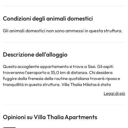
Condizioni degli animali domestici
Gli animali domestici non sono ammessi in questa struttura.
Descrizione dell'alloggio
Questo accogliente appartamento si trova a Sissi. Gli ospiti
troveranno l'aeroporto a 35,0 km di distanza. Chi desidera
fuggire dalla frenesia della routine quotidiana troverà riposo e
tranquillità in questa struttura. Villa Thalia Milatos è stata
ristrutturata nel 2012. Persone potranno connettersi alla rete Wi-
Fi in tutto l'edificio. Questa struttura non offre il servizio di
reception 24 ore su 24. Villa Thalia Milatos non dispone di culle. Gli
animali domestici non sono ammessi nella struttura. Persone che
viaggiano in auto possono parcheggiare il proprio veicolo nelle
Opinioni su Villa Thalia Apartments
aree di parcheggio della struttura.