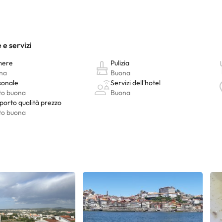
nto. Puoi consultare le relative tariffe direttamente presso la strutt
e hai dubbi, contattaci.