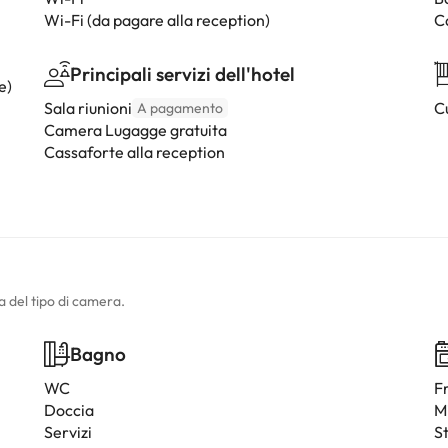
Wi-Fi (da pagare alla reception)
C
Principali servizi dell'hotel
e)
Sala riunioni
Cu
A pagamento
Camera Lugagge gratuita
Cassaforte alla reception
a del tipo di camera.
Bagno
WC
F
Doccia
M
Servizi
St