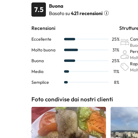
parte della struttura.
Buona
7.5
Basato su
421 recensioni
Alcuni dei servizi indicati potrebbero essere a pagame
sono soggette a modifiche da parte della struttura. S
Foto condivise dai nostri clienti