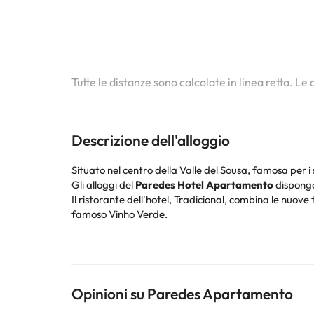
Tutte le distanze sono calcolate in linea retta. Le
Descrizione dell'alloggio
Situato nel centro della Valle del Sousa, famosa per i
Gli alloggi del
Paredes Hotel Apartamento
dispongo
Il ristorante dell'hotel, Tradicional, combina le nuove
famoso Vinho Verde.
Gli
appartamenti
sono dotati di TV, connessione Wi-F
matrimoniale o di due letti singoli e di un divano let
Grazie alla sua posizione, vi troverete nel centro di
auto.
Opinioni su Paredes Apartamento
Alcuni dei servizi elencati potrebbero essere a pagam