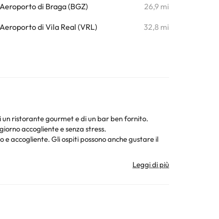
Aeroporto di Braga (BGZ)
26,9 mi
Aeroporto di Vila Real (VRL)
32,8 mi
di un ristorante gourmet e di un bar ben fornito.
giorno accogliente e senza stress.
no e accogliente. Gli ospiti possono anche gustare il
 e asciugacapelli. Dispongono di un letto
moso parco tematico Bracalândia dista solo 7 km in
. Queste informazioni sono soggette a modifiche da