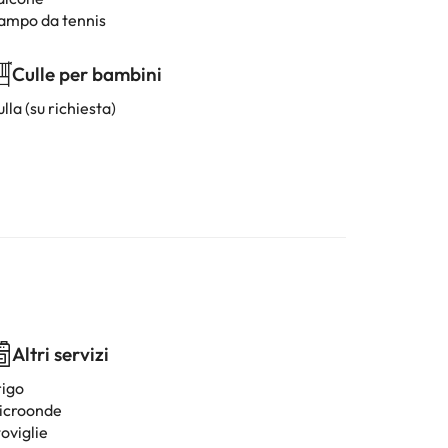
ampo da tennis
Culle per bambini
lla (su richiesta)
Altri servizi
rigo
icroonde
oviglie