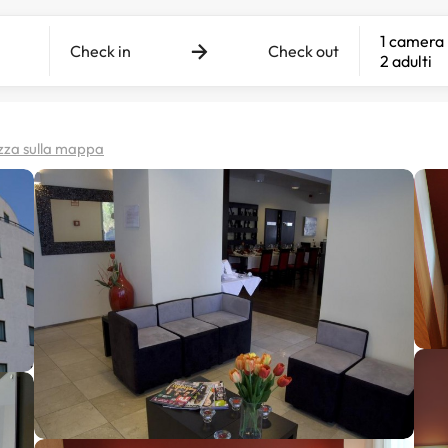
1 camera
Check in
Check out
2 adulti
izza sulla mappa