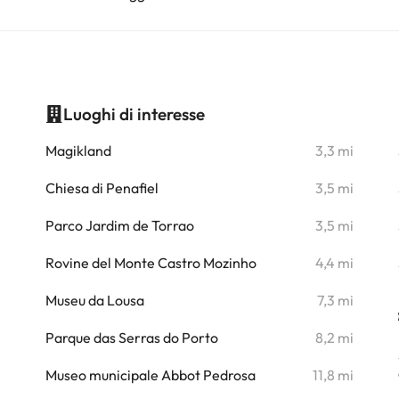
Luoghi di interesse
i
Magikland
3,3 mi
i
Chiesa di Penafiel
3,5 mi
Parco Jardim de Torrao
3,5 mi
Rovine del Monte Castro Mozinho
4,4 mi
Museu da Lousa
7,3 mi
Parque das Serras do Porto
8,2 mi
Museo municipale Abbot Pedrosa
11,8 mi