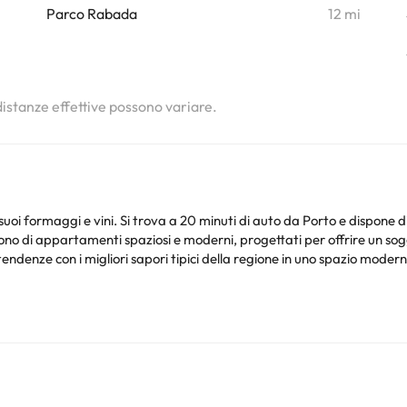
Parco Rabada
12 mi
 distanze effettive possono variare.
 suoi formaggi e vini. Si trova a 20 minuti di auto da Porto e dispone 
no di appartamenti spaziosi e moderni, progettati per offrire un sog
 tendenze con i migliori sapori tipici della regione in uno spazio moder
i, aria condizionata, telefono, cassaforte e bagno con doccia o vasca
to. Dispongono inoltre di una cucina completamente attrezzata.
 Paredes, a meno di 40 km dall'aeroporto Francisco Sá Carneiro. Il fa
ento. Si prega di verificare le tariffe direttamente con la struttura