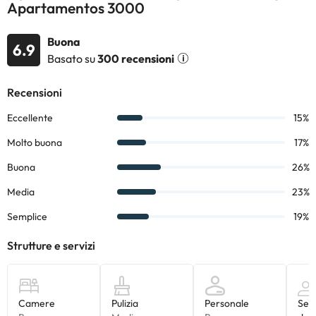
microonde e piano cottura, bagno completo e terrazza. Questa
Apartamentos 3000
configurazione facilita i soggiorni indipendenti adatti a famiglie o
gruppi.
Buona
I suoi servizi includono una
piscina stagionale all'aperto
, adatta
6.9
Basato su
300 recensioni
all'uso familiare. Gli animali domestici sono ammessi su richiesta e
a condizioni specifiche.
Un'opzione funzionale sulla costa di Castellón per chi privilegia la
spaziosità, la flessibilità e la vicinanza al mare.
Prenota ora gli
Appartamenti Marina d'Or 3000
e goditi la
Costa Azahar!
Alcuni dei servizi indicati potrebbero essere a pagamento. Puoi
consultare le relative tariffe direttamente presso la struttura.
Tutte le informazioni presenti in questa pagina sono soggette a
modifiche da parte della struttura. Se hai dubbi, contattaci.