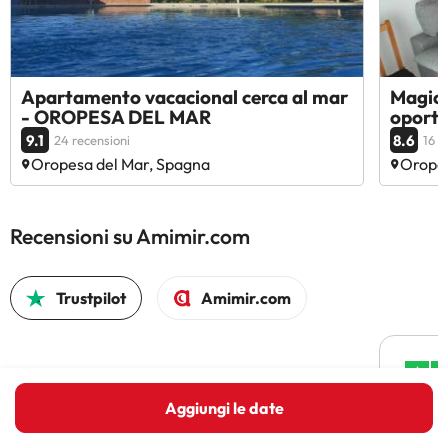
Apartamento vacacional cerca al mar
Magic 
- OROPESA DEL MAR
oportu
9.1
8.6
24 recensioni
16 r
Oropesa del Mar, Spagna
Oropes
Recensioni su Amimir.com
Trustpilot
Amimir.com
Aggiungi le date
ho trv
affidab