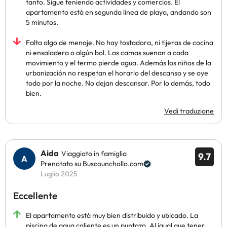
tanto. Sigue teniendo actividades y comercios. El
apartamento está en segunda línea de playa, andando son
5 minutos.
Falta algo de menaje. No hay tostadora, ni tijeras de cocina
ni ensaladera o algún bol. Las camas suenan a cada
movimiento y el termo pierde agua. Además los niños de la
urbanización no respetan el horario del descanso y se oye
todo por la noche. No dejan descansar. Por lo demás, todo
bien.
Vedi traduzione
Aida
Viaggiato in famiglia
9.7
Prenotato su Buscounchollo.com
Luglio 2025
Eccellente
El apartamento está muy bien distribuido y ubicado. La
piscina de agua caliente es un puntazo. Al igual que tener