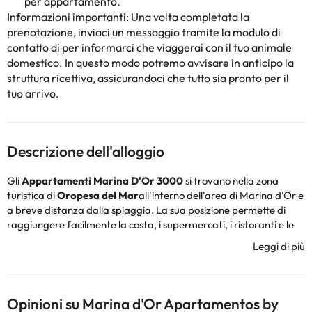
per appartamento.
Informazioni importanti: Una volta completata la
prenotazione, inviaci un messaggio tramite la modulo di
contatto di
per informarci che viaggerai con il tuo animale
domestico. In questo modo potremo avvisare in anticipo la
struttura ricettiva, assicurandoci che tutto sia pronto per il
tuo arrivo.
Descrizione dell'alloggio
Gli
Appartamenti Marina D'Or 3000
si trovano nella zona
turistica di
Oropesa del Mar
all'interno dell'area di Marina d'Or e
a breve distanza dalla spiaggia. La sua posizione permette di
raggiungere facilmente la costa, i supermercati, i ristoranti e le
aree di svago della zona.
Il complesso dispone di
appartamenti con 1 e 2 camere da letto
,
con capacità variabile a seconda del tipo di appartamento. Tutte
le unità abitative sono dotate di soggiorno-sala da pranzo con
divano letto, cucina attrezzata con stoviglie di base, frigorifero,
Opinioni su Marina d'Or Apartamentos by