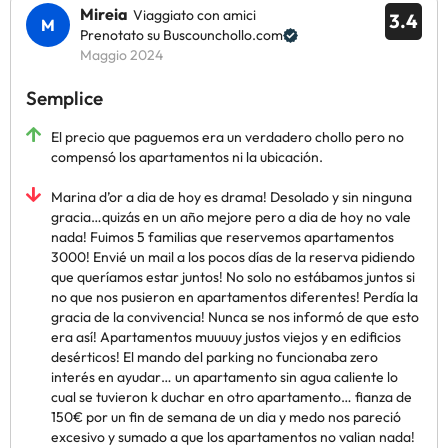
Mireia
Viaggiato con amici
3.4
Prenotato su Buscounchollo.com
Maggio 2024
Semplice
El precio que paguemos era un verdadero chollo pero no
compensó los apartamentos ni la ubicación.
Marina d’or a dia de hoy es drama! Desolado y sin ninguna
gracia…quizás en un año mejore pero a dia de hoy no vale
nada! Fuimos 5 familias que reservemos apartamentos
3000! Envié un mail a los pocos días de la reserva pidiendo
que queríamos estar juntos! No solo no estábamos juntos si
no que nos pusieron en apartamentos diferentes! Perdía la
gracia de la convivencia! Nunca se nos informó de que esto
era así! Apartamentos muuuuy justos viejos y en edificios
desérticos! El mando del parking no funcionaba zero
interés en ayudar… un apartamento sin agua caliente lo
cual se tuvieron k duchar en otro apartamento… fianza de
150€ por un fin de semana de un dia y medo nos pareció
excesivo y sumado a que los apartamentos no valian nada!