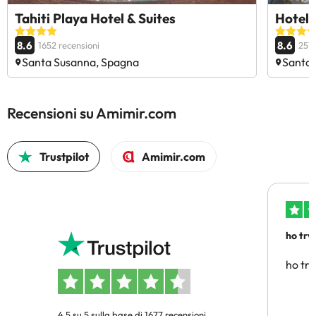
Tahiti Playa Hotel & Suites
Hotel 
8.6
8.6
1652 recensioni
2513
Santa Susanna, Spagna
Santa 
Recensioni su Amimir.com
Trustpilot
Amimir.com
ho trv
affidab
ho tro
4.5 su 5 sulla base di 1677 recensioni