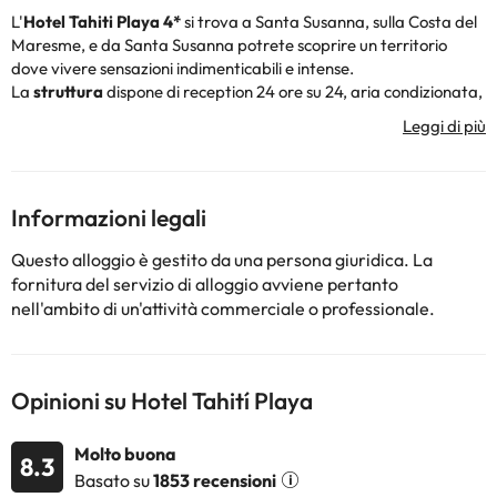
L'
Hotel Tahiti Playa 4*
si trova a Santa Susanna, sulla Costa del
Maresme, e da Santa Susanna potrete scoprire un territorio
dove vivere sensazioni indimenticabili e intense.
La
struttura
dispone di reception 24 ore su 24, aria condizionata,
riscaldamento, parcheggio interno, connessione Wi-Fi, piscina
esterna, bar a bordo piscina, ristorante, bar-caffetteria, aree
giardino circondate da zone tipo solarium con lettini e ombrelloni.
Le
camere
sono dotate di aria condizionata, telefono,
connessione Wifi, televisore, telefono e bagno completo con
Informazioni legali
doccia, asciugacapelli e prodotti di cortesia.
Santa Susanna ha più di due chilometri di
spiagge
di qualità, con
Questo alloggio è gestito da una persona giuridica. La
sabbia pulita, a grana grossa e di colore dorato. Tutte le spiagge
fornitura del servizio di alloggio avviene pertanto
di Santa Susanna sono dotate di docce, servizi igienici, torrette di
nell'ambito di un'attività commerciale o professionale.
avvistamento e passerelle per il comfort dei visitatori. Sono uno
spazio sicuro e tranquillo che garantisce la qualità ambientale,
dove è possibile godersi il sole e i bagni nel Mar Mediterraneo a
due passi da Barcellona.
Opinioni su Hotel Tahití Playa
Prenotate subito all'
Hotel Tahiti Playa 4*
!
Alcuni dei servizi elencati potrebbero essere a pagamento.
Molto buona
8.3
Potete verificare le tariffe direttamente presso la struttura.
Basato su
1853 recensioni
Queste informazioni sono soggette a modifiche da parte della